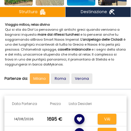
apartment
beach_access
Struttura
Destinazione
Viaggio mitico, relax divino
Qui si sta da Dio! Lo pensavano gli antichi greci quando venivano a
bagnarsi inquesto
mare dai riflessi turchesi
e lo penserai anche tu
soggiornando alBravo Smart Naxos Imperial.
L’arcipelago delle Cicladi
è
uno dei luoghipiù incantevoli di tutta la Grecia e Naxos è la perla più
preziosa. Chilometridi spiagge,
casette imbiancate
e i segni della storia
e del mito, unacornice stupenda che invita al relax. Il complesso si
trova in uno dei puntipiù panoramici, il promontorio di Stelida e lo
raggiungerai in barca daMykonos.
Partenze da:
Milano
Roma
Verona
POSIZIONE E STRUTTURA
I paesaggi suggestivi, le acque turchesi del Mar Egeo, ilcielo limpido e i
tradizionali edifici bianchi con porte e finestre di coloreverde e blu,
fanno delle Cicladi uno dei luoghi più esclusivi di tutta laGrecia. Naxos
Data Partenza
Prezzo
Lista Desideri
è l’isola più grande e più verde dell’arcipelago, famosa per isuoi
chilometri di spiagge, le sue baie, i suoi tesori bizantini;
questasplendida e armoniosa cornice naturale ospita il Bravo Smart
1695 €
VAI
favorite
Naxos Imperial, adue passi dalla spiaggia di Agios Prokopios,
14/08/2026
considerata tra le 10 più belledella Grecia. Il complesso sorge sul
promontorio di Stelida e offre unapiacevole atmosfera in ambienti