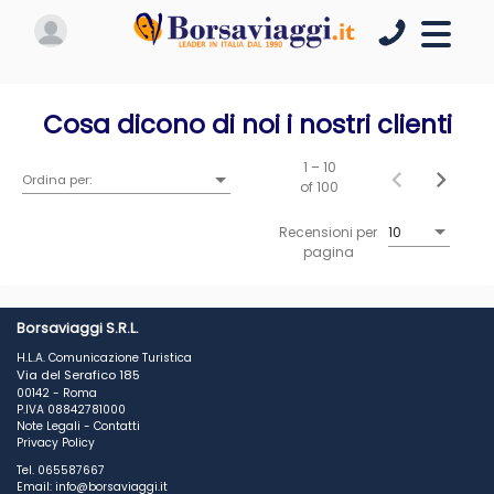
Cosa dicono di noi i nostri clienti
1 – 10
Ordina per:
of 100
Recensioni per
10
pagina
Borsaviaggi S.R.L.
H.L.A. Comunicazione Turistica
Via del Serafico 185
00142 - Roma
P.IVA 08842781000
Note Legali
-
Contatti
Privacy Policy
Tel. 065587667
Email: info@borsaviaggi.it