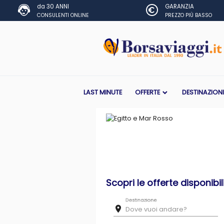
da 30 ANNI
GARANZIA
CONSULENTI ONLINE
PREZZO PIÙ BASSO
LAST MINUTE
OFFERTE
DESTINAZION
Scopri le offerte disponibil
Destinazione
room