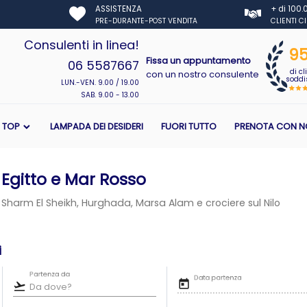
ASSISTENZA
+ di 100
PRE-DURANTE-POST VENDITA
CLIENTI C
Consulenti in linea!
9
Fissa un appuntamento
06 5587667
di cl
con un nostro consulente
soddis
LUN.-VEN. 9.00 / 19.00
SAB. 9.00 - 13.00
I TOP
LAMPADA DEI DESIDERI
FUORI TUTTO
PRENOTA CON N
Egitto e Mar Rosso
Sharm El Sheikh, Hurghada, Marsa Alam e crociere sul Nilo
i
Partenza da
Data partenza
today
flight_takeoff