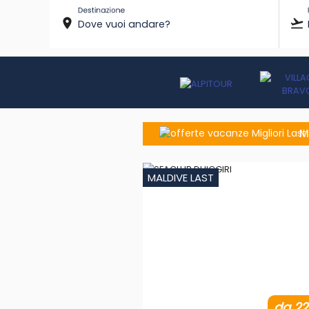
Destinazione
room
flight_takeoff
M
MALDIVE LAST
da 2