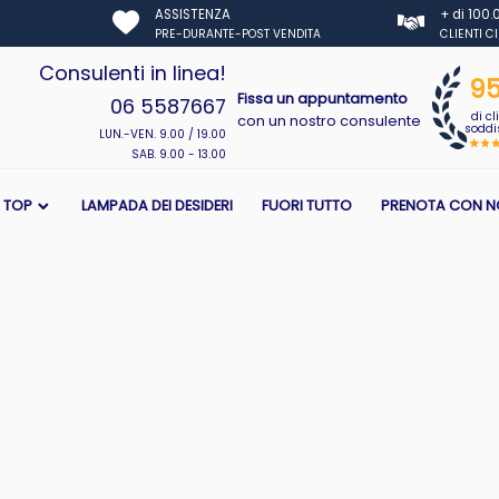
ASSISTENZA
+ di 100
PRE-DURANTE-POST VENDITA
CLIENTI C
Consulenti in linea!
9
Fissa un appuntamento
06 5587667
di cl
con un nostro consulente
soddis
LUN.-VEN. 9.00 / 19.00
SAB. 9.00 - 13.00
I TOP
LAMPADA DEI DESIDERI
FUORI TUTTO
PRENOTA CON N