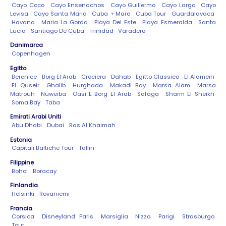
Cayo Coco
Cayo Ensenachos
Cayo Guillermo
Cayo Largo
Cayo
Levisa
Cayo Santa Maria
Cuba + Mare
Cuba Tour
Guardalavaca
Havana
Maria La Gorda
Playa Del Este
Playa Esmeralda
Santa
Lucia
Santiago De Cuba
Trinidad
Varadero
Danimarca
Copenhagen
Egitto
Berenice
Borg El Arab
Crociera
Dahab
Egitto Classico
El Alamein
El Quseir
Ghalib
Hurghada
Makadi Bay
Marsa Alam
Marsa
Matrouh
Nuweiba
Oasi E Borg El Arab
Safaga
Sharm El Sheikh
Soma Bay
Taba
Emirati Arabi Uniti
Abu Dhabi
Dubai
Ras Al Khaimah
Estonia
Capitali Baltiche Tour
Tallin
Filippine
Bohol
Boracay
Finlandia
Helsinki
Rovaniemi
Francia
Corsica
Disneyland Paris
Marsiglia
Nizza
Parigi
Strasburgo
Tour