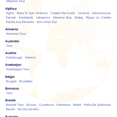
Albania Tour
Alpitour
Aghir
Baia Di San Antonio
Caleta De Fuste
Chania
Hersonissos
Kerveli
Kontokali
Letojanni
Naama Bay
Nabq
Playa La Caleta
Pointe Aux Piments
Ras Umm Sid
Armenia
Armenia Tour
Australia
Tour
Austria
Salisburgo
Vienna
Azerbaijan
Azerbaijan Tour
Belgio
Bruges
Bruxelles
Birmania
Tour
Brasile
Brasile Tour
Buzios
Cumbuco
Fortaleza
Natal
Porto De Galinhas
Recife
Rio De Janeiro
Bulgaria