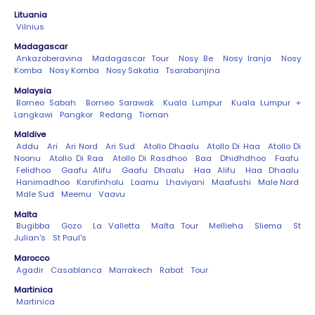
Lituania
Vilnius
Madagascar
Ankazoberavina
Madagascar Tour
Nosy Be
Nosy Iranja
Nosy
Komba
Nosy Komba
Nosy Sakatia
Tsarabanjina
Malaysia
Borneo Sabah
Borneo Sarawak
Kuala Lumpur
Kuala Lumpur +
Langkawi
Pangkor
Redang
Tioman
Maldive
Addu
Ari
Ari Nord
Ari Sud
Atollo Dhaalu
Atollo Di Haa
Atollo Di
Noonu
Atollo Di Raa
Atollo Di Rasdhoo
Baa
Dhidhdhoo
Faafu
Felidhoo
Gaafu Alifu
Gaafu Dhaalu
Haa Alifu
Haa Dhaalu
Hanimadhoo
Kanifinholu
Laamu
Lhaviyani
Maafushi
Male Nord
Male Sud
Meemu
Vaavu
Malta
Bugibba
Gozo
La Valletta
Malta Tour
Mellieha
Sliema
St
Julian's
St Paul's
Marocco
Agadir
Casablanca
Marrakech
Rabat
Tour
Martinica
Martinica