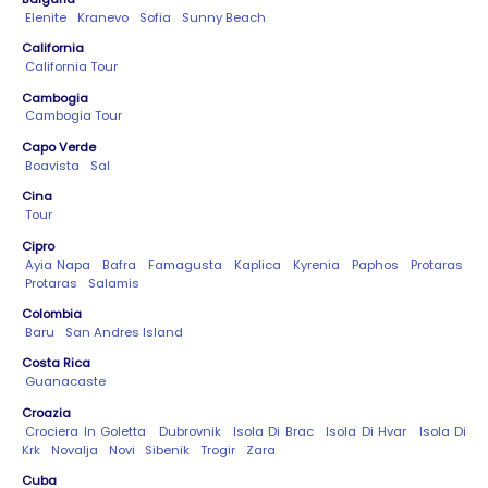
Elenite
Kranevo
Sofia
Sunny Beach
California
California Tour
Cambogia
Cambogia Tour
Capo Verde
Boavista
Sal
Cina
Tour
Cipro
Ayia Napa
Bafra
Famagusta
Kaplica
Kyrenia
Paphos
Protaras
Protaras
Salamis
Colombia
Baru
San Andres Island
Costa Rica
Guanacaste
Croazia
Crociera In Goletta
Dubrovnik
Isola Di Brac
Isola Di Hvar
Isola Di
Krk
Novalja
Novi
Sibenik
Trogir
Zara
Cuba