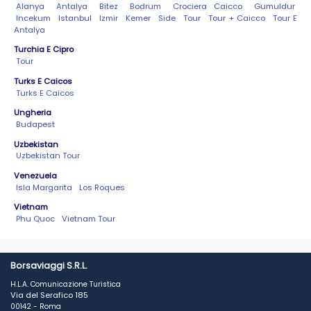
Alanya
Antalya
Bitez
Bodrum
Crociera Caicco
Gumuldur
Incekum
Istanbul
Izmir
Kemer
Side
Tour
Tour + Caicco
Tour E
Antalya
Turchia E Cipro
Tour
Turks E Caicos
Turks E Caicos
Ungheria
Budapest
Uzbekistan
Uzbekistan Tour
Venezuela
Isla Margarita
Los Roques
Vietnam
Phu Quoc
Vietnam Tour
Borsaviaggi S.R.L.
H.L.A. Comunicazione Turistica
Via del Serafico 185
00142 - Roma