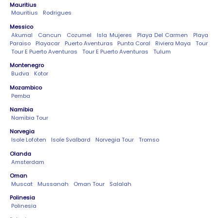
Mauritius
Mauritius
Rodrigues
Messico
Akumal
Cancun
Cozumel
Isla Mujeres
Playa Del Carmen
Playa
Paraiso
Playacar
Puerto Aventuras
Punta Coral
Riviera Maya
Tour
Tour E Puerto Aventuras
Tour E Puerto Aventuras
Tulum
Montenegro
Budva
Kotor
Mozambico
Pemba
Namibia
Namibia Tour
Norvegia
Isole Lofoten
Isole Svalbard
Norvegia Tour
Tromso
Olanda
Amsterdam
Oman
Muscat
Mussanah
Oman Tour
Salalah
Polinesia
Polinesia