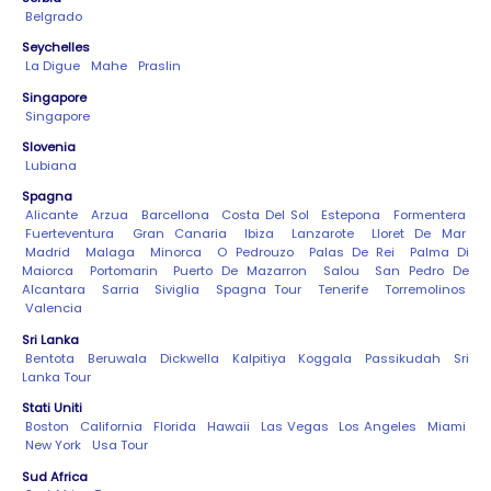
Belgrado
Seychelles
La Digue
Mahe
Praslin
Singapore
Singapore
Slovenia
Lubiana
Spagna
Alicante
Arzua
Barcellona
Costa Del Sol
Estepona
Formentera
Fuerteventura
Gran Canaria
Ibiza
Lanzarote
Lloret De Mar
Madrid
Malaga
Minorca
O Pedrouzo
Palas De Rei
Palma Di
Maiorca
Portomarin
Puerto De Mazarron
Salou
San Pedro De
Alcantara
Sarria
Siviglia
Spagna Tour
Tenerife
Torremolinos
Valencia
Sri Lanka
Bentota
Beruwala
Dickwella
Kalpitiya
Koggala
Passikudah
Sri
Lanka Tour
Stati Uniti
Boston
California
Florida
Hawaii
Las Vegas
Los Angeles
Miami
New York
Usa Tour
Sud Africa