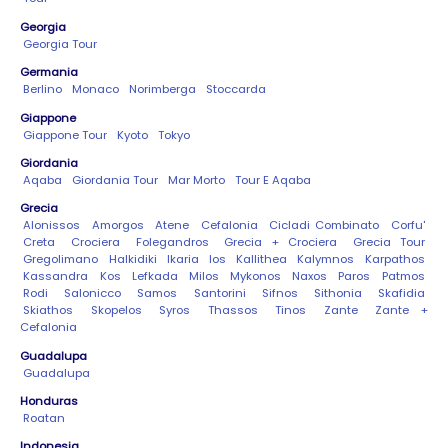
Georgia
Georgia Tour
Germania
Berlino
Monaco
Norimberga
Stoccarda
Giappone
Giappone Tour
Kyoto
Tokyo
Giordania
Aqaba
Giordania Tour
Mar Morto
Tour E Aqaba
Grecia
Alonissos
Amorgos
Atene
Cefalonia
Cicladi Combinato
Corfu'
Creta
Crociera
Folegandros
Grecia + Crociera
Grecia Tour
Gregolimano
Halkidiki
Ikaria
Ios
Kallithea
Kalymnos
Karpathos
Kassandra
Kos
Lefkada
Milos
Mykonos
Naxos
Paros
Patmos
Rodi
Salonicco
Samos
Santorini
Sifnos
Sithonia
Skafidia
Skiathos
Skopelos
Syros
Thassos
Tinos
Zante
Zante +
Cefalonia
Guadalupa
Guadalupa
Honduras
Roatan
Indonesia