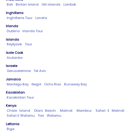
Bali
Bintan Island
Gili Islands
Lombok
Inghilterra
Inghilterra Tour
Londra
Irlanda
Dublino
Irlanda Tour
Islanda
Reykjavik
Tour
Isole Cook
Arutanka
Israele
Gerusalemme
Tel Aviv
Jamaica
Montego Bay
Negril
Ocho Rios
Runaway Bay
Kazakistan
Kazakistan Tour
Kenya
Chale Island
Diani Beach
Malindi
Mambrui
Safari E Malindi
Safari E Watamu
Tiwi
Watamu
Lettonia
Riga