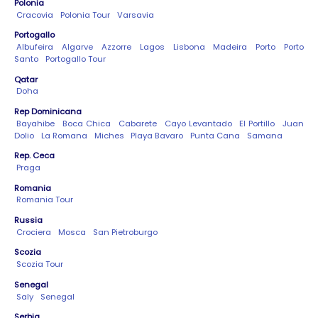
Polonia
Cracovia
Polonia Tour
Varsavia
Portogallo
Albufeira
Algarve
Azzorre
Lagos
Lisbona
Madeira
Porto
Porto
Santo
Portogallo Tour
Qatar
Doha
Rep Dominicana
Bayahibe
Boca Chica
Cabarete
Cayo Levantado
El Portillo
Juan
Dolio
La Romana
Miches
Playa Bavaro
Punta Cana
Samana
Rep. Ceca
Praga
Romania
Romania Tour
Russia
Crociera
Mosca
San Pietroburgo
Scozia
Scozia Tour
Senegal
Saly
Senegal
Serbia