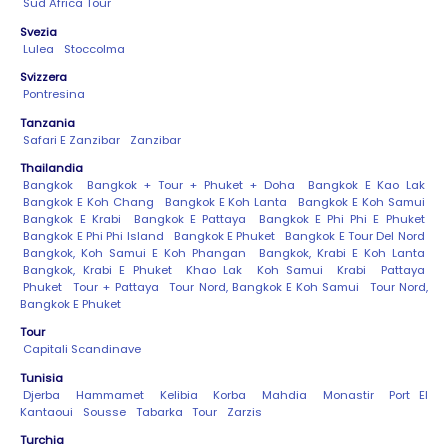
Sud Africa Tour
Svezia
Lulea
Stoccolma
Svizzera
Pontresina
Tanzania
Safari E Zanzibar
Zanzibar
Thailandia
Bangkok
Bangkok + Tour + Phuket + Doha
Bangkok E Kao Lak
Bangkok E Koh Chang
Bangkok E Koh Lanta
Bangkok E Koh Samui
Bangkok E Krabi
Bangkok E Pattaya
Bangkok E Phi Phi E Phuket
Bangkok E Phi Phi Island
Bangkok E Phuket
Bangkok E Tour Del Nord
Bangkok, Koh Samui E Koh Phangan
Bangkok, Krabi E Koh Lanta
Bangkok, Krabi E Phuket
Khao Lak
Koh Samui
Krabi
Pattaya
Phuket
Tour + Pattaya
Tour Nord, Bangkok E Koh Samui
Tour Nord,
Bangkok E Phuket
Tour
Capitali Scandinave
Tunisia
Djerba
Hammamet
Kelibia
Korba
Mahdia
Monastir
Port El
Kantaoui
Sousse
Tabarka
Tour
Zarzis
Turchia