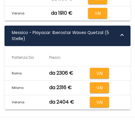
Borsaviaggi, l’agenzia on-line numero uno in Italia, ti aspetta
con le sue proposte lastminute e offerte vacenze speciali !!!
da 1910 €
VAI
Verona
Messico - Playacar: Iberostar Waves Quetzal (5
Stelle)
Partenza Da
Prezzo
da 2306 €
VAI
Roma
da 2316 €
VAI
Milano
da 2404 €
VAI
Verona
Borsaviaggi S.R.L.