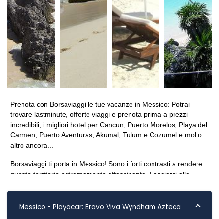
Prenota con Borsaviaggi le tue vacanze in Messico: Potrai
trovare lastminute, offerte viaggi e prenota prima a prezzi
incredibili, i migliori hotel per Cancun, Puerto Morelos, Playa del
Carmen, Puerto Aventuras, Akumal, Tulum e Cozumel e molto
altro ancora...
Borsaviaggi ti porta in Messico! Sono i forti contrasti a rendere
questo territorio estremamente affascinante. Lasciarsi alle
spalle il chiasso di Acapulco o di Puerto Escondido per
immergersi nei surreali silenzi di Mitla o Xochicalco o rivivere il
tempo della Conquista spagnola visitando la miriade di missioni
Messico - Playacar: Bravo Viva Wyndham Azteca
presenti nel territorio. Le numerose offerte che Borsaviaggi