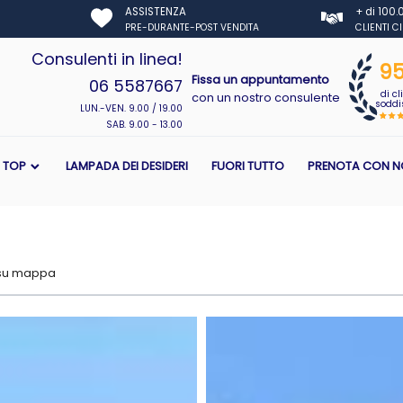
ASSISTENZA
+ di 100
PRE-DURANTE-POST VENDITA
CLIENTI C
Consulenti in linea!
9
Fissa un appuntamento
06 5587667
di cl
con un nostro consulente
soddis
LUN.-VEN. 9.00 / 19.00
SAB. 9.00 - 13.00
I TOP
LAMPADA DEI DESIDERI
FUORI TUTTO
PRENOTA CON N
 su mappa