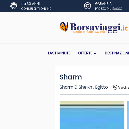
da 30 ANNI
GARANZIA
CONSULENTI ONLINE
PREZZO PIÙ BASSO
LAST MINUTE
OFFERTE
DESTINAZION
Sharm
Sharm El Sheikh , Egitto
Vedi