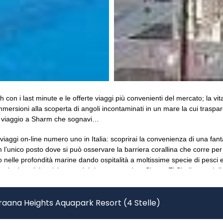
 con i last minute e le offerte viaggi più convenienti del mercato; la vit
immersioni alla scoperta di angoli incontaminati in un mare la cui trasp
 il viaggio a Sharm che sognavi…
 viaggi on-line numero uno in Italia: scoprirai la convenienza di una fa
m l’unico posto dove si può osservare la barriera corallina che corre per 
o nelle profondità marine dando ospitalità a moltissime specie di pesci 
i volo da noi. La vicinanza del deserto regala a Sharm El Sheik scorci di i
ed i suoi canyon rocciosi è la seconda attrattiva di Sharm. Last minute, 
prirai alcuni dei più straordinari scenari per immersioni al mondo, com
araana Heights Aquapark Resort (4 Stelle)
o stesso tempo, il suo meraviglioso litorale, offrendo una vita nottur
è diventato una delle mete più ambite del divertimento nel Mar Rosso.