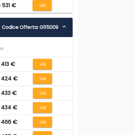
 531 €
VAI
Codice Offerta: G115009
zo
 413 €
VAI
 424 €
VAI
 433 €
VAI
 434 €
VAI
 466 €
VAI