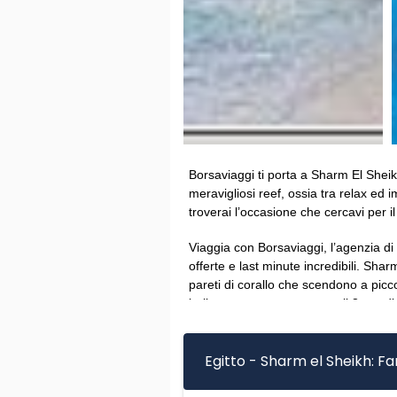
Borsaviaggi ti porta a Sharm El Sheikh
meravigliosi reef, ossia tra relax ed 
troverai l’occasione che cercavi per
Viaggia con Borsaviaggi, l’agenzia di
offerte e last minute incredibili. Shar
pareti di corallo che scendono a picc
bellezza e tutto questo a soli 3 ore d
deserto del Sinai con le sue montagne 
viaggia con Borsaviaggi a Sharm e sco
Egitto - Sharm el Sheikh: F
parco nazionale di Ras Mohammed. All
movimentate e ristoranti alla moda, 