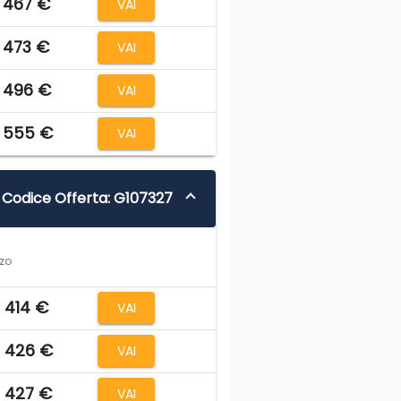
 467 €
VAI
 473 €
VAI
 496 €
VAI
 555 €
VAI
Codice Offerta: G107327
zzo
 414 €
VAI
 426 €
VAI
 427 €
VAI