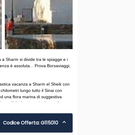
a a Sharm si divide tra le spiagge e i
arenza è assoluta... Prova Borsaviaggi,
ntastica vacanza a Sharm el Sheik con
chilometri lungo tutto il Sinai con
ed una flora marina di suggestiva
ncredibile fascino e bellezza: il
offerte speciali, first minute:
e la barriera di Shark e Yolanda, nel
Codice Offerta: G115010
na eccezionale, con discoteche