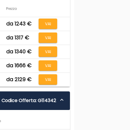
Prezzo
da 1243 €
VAI
da 1317 €
VAI
da 1340 €
VAI
da 1666 €
VAI
da 2129 €
VAI
Codice Offerta: G114342
o