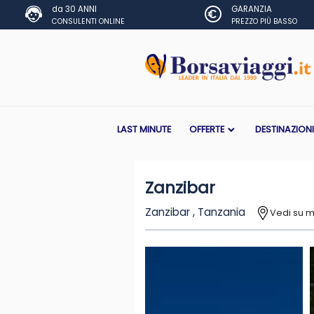
da 30 ANNI
GARANZIA
CONSULENTI ONLINE
PREZZO PIÙ BASSO
LAST MINUTE
OFFERTE
DESTINAZION
Zanzibar
Zanzibar , Tanzania
Vedi su 