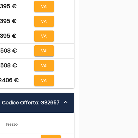
1395 €
VAI
1395 €
VAI
1395 €
VAI
1508 €
VAI
1508 €
VAI
2406 €
VAI
Codice Offerta: G82657
Prezzo