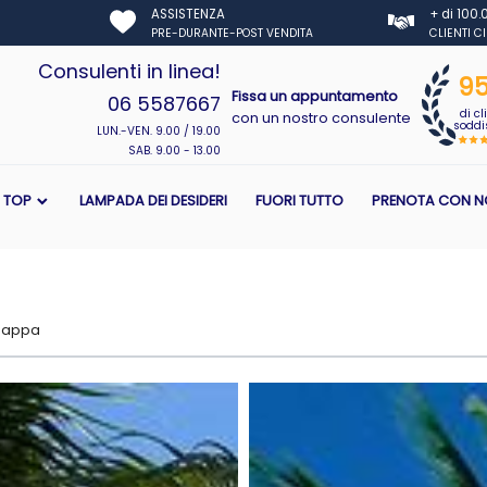
ASSISTENZA
+ di 100
PRE-DURANTE-POST VENDITA
CLIENTI C
Consulenti in linea!
9
Fissa un appuntamento
06 5587667
di cl
con un nostro consulente
soddis
LUN.-VEN. 9.00 / 19.00
SAB. 9.00 - 13.00
I TOP
LAMPADA DEI DESIDERI
FUORI TUTTO
PRENOTA CON N
mappa