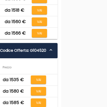
da 1518 €
VAI
da 1560 €
VAI
da 1566 €
VAI
Codice Offerta: G104520
Prezzo
da 1535 €
VAI
da 1580 €
VAI
da 1585 €
VAI