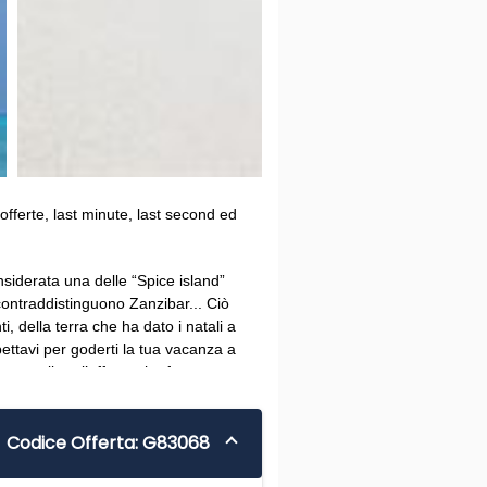
offerte, last minute, last second ed
siderata una delle “Spice island”
 contraddistinguono Zanzibar... Ciò
i, della terra che ha dato i natali a
pettavi per goderti la tua vacanza a
er scegliere l’offerta che fa per te…
Codice Offerta: G83068