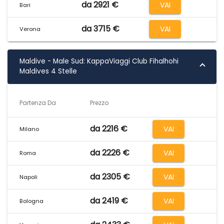
da 2921 €
VAI
Bari
da 3715 €
VAI
Verona
Maldive - Male Sud: KappaViaggi Club Fihalhohi
Maldives 4 Stelle
Partenza Da
Prezzo
da 2216 €
VAI
Milano
da 2226 €
VAI
Roma
da 2305 €
VAI
Napoli
da 2419 €
VAI
Bologna