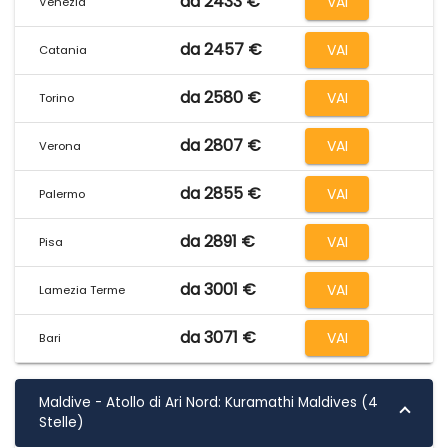
da 2433 €
VAI
Venezia
da 2457 €
VAI
Catania
da 2580 €
VAI
Torino
da 2807 €
VAI
Verona
da 2855 €
VAI
Palermo
da 2891 €
VAI
Pisa
da 3001 €
VAI
Lamezia Terme
da 3071 €
VAI
Bari
Maldive - Atollo di Ari Nord: Kuramathi Maldives (4
Stelle)