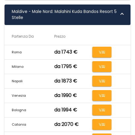
Maldive - Male Nord: Malahini Kuda Bandos Resort 5
Stelle
Partenza Da
Prezzo
da 1743 €
VAI
Roma
da 1795 €
VAI
Milano
da 1873 €
VAI
Napoli
da 1990 €
VAI
Venezia
da 1994 €
VAI
Bologna
da 2070 €
VAI
Catania