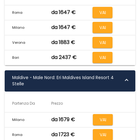
da 1647 €
VAI
Roma
da 1647 €
VAI
Milano
da 1883 €
VAI
Verona
da 2437 €
VAI
Bari
Maldive - Male Nord: Eri Maldives Island Resort 4
Stelle
Partenza Da
Prezzo
da 1679 €
VAI
Milano
da 1723 €
VAI
Roma