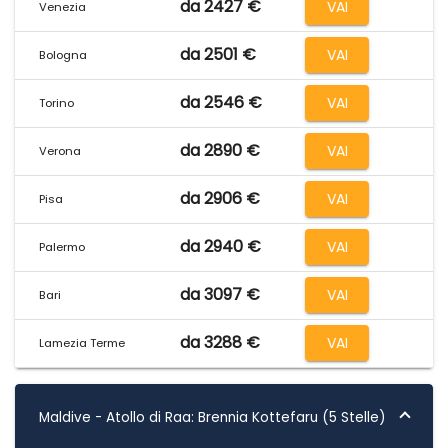
da 2427 €
VAI
Venezia
da 2501 €
VAI
Bologna
da 2546 €
VAI
Torino
da 2890 €
VAI
Verona
da 2906 €
VAI
Pisa
da 2940 €
VAI
Palermo
da 3097 €
VAI
Bari
da 3288 €
VAI
Lamezia Terme
Maldive - Atollo di Raa: Brennia Kottefaru (5 Stelle)