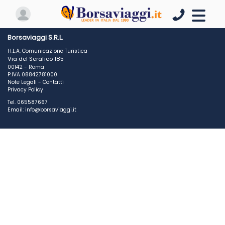
Borsaviaggi S.R.L.
H.L.A. Comunicazione Turistica
Via del Serafico 185
00142 - Roma
P.IVA 08842781000
Note Legali
-
Contatti
Privacy Policy
Tel. 065587667
Email: info@borsaviaggi.it