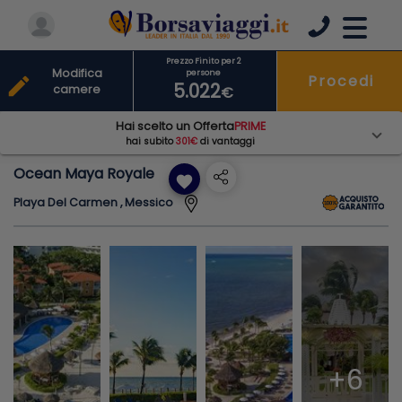
Prezzo Finito per 2
Modifica
persone
Procedi
edit
5.022
camere
€
Hai scelto un Offerta
PRIME
hai subito
301€
di vantaggi
Ocean Maya Royale
favorite
Playa Del Carmen , Messico
+6