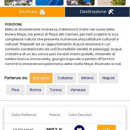
apartment
beach_access
Struttura
Destinazione
POSIZIONE
Meta di straordinaria ricchezza, il Messico ti invita nel cuore della
Riviera Maya, nei pressi di Playa del Carmen, per farti scoprire la sua
complessa natura che presenta numerose sfaccettature culturali e
naturali. Preparati ad un appuntamento di pura evasione in un
contesto caratterizzato da unincredibile varietà di paesaggi: acque
cristalline di un blu senza pari, fondali marini protetti, chilometri di
sabbia bianca immacolata, giungla tropicale a perdita docchio
nonché lo straordinario patrimonio della civiltà Maya. Riservato ai soli
adulti e ai viaggiatori che ambiscono ad una vacanza in tutta
tranquillità, lhotel Ocean Maya Royale 5 stelle è un angolo di
Partenze da:
Bologna
Catania
Milano
Napoli
paradiso nei pressi di Punta Maroma, di fronte allisola di Cozumel.
Incastonato in uno scrigno di verde, offre prestazioni di grande qualità
in un quadro vivace e moderno al contempo, nel rispetto delle tradizioni
Pisa
Roma
Torino
Venezia
locali. Tra momenti di ozio sotto il sole dei tropici ed escursioni in siti
archeologici di fama mondiale, non esitare ad imbarcarti per un sogno
ad occhi aperti!
SISTEMAZIONI
Data Partenza
Prezzo
Lista Desideri
L'hotel, riservato esclusivamente agli adulti di età superiore ai 18 anni,
dispone di 320 camere ripartite in piccoli edifici colorati e
armoniosamente situati nel cuore di uno splendido giardino
VAI
05/09/2026