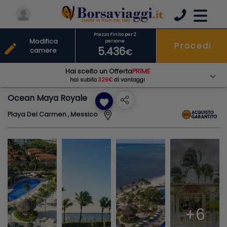
Prezzo Finito per 2
Modifica
persone
Procedi
edit
5.436
camere
€
Hai scelto un Offerta
PRIME
hai subito
326€
di vantaggi
Ocean Maya Royale
favorite
Playa Del Carmen , Messico
+6