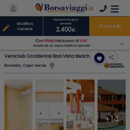
Prezzo Finito per 2
Modifica
persone
Procedi
edit
2.400
camere
€
Con
PRIME
hai buono di
50€
.
Accedi ad un nuovo livello di servizio!
Veraclub Occidental Boa Vista Beach
favorite
Boavista , Capo Verde
+14