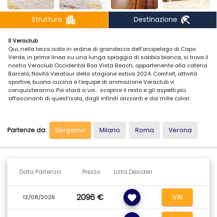
apartment
beach_access
Struttura
Destinazione
Il Veraclub
Qui, nella terza isola in ordine di grandezza dell’arcipelago di Capo
Verde, in prima linea su una lunga spiaggia di sabbia bianca, si trova il
nostro Veraclub Occidental Boa Vista Beach, appartenente alla catena
Barcelò, Novità Veratour della stagione estiva 2024. Comfort, attività
sportive, buona cucina e l’equipe di animazione Veraclub vi
conquisteranno. Poi starà a voi… scoprire il resto e gli aspetti più
affascinanti di quest’isola, dagli infiniti orizzonti e dai mille colori.
La posizione
Il Veraclub Occidental Boa Vista Beach è situato a Praia de Chaves, nel
Partenze da:
Bergamo
Milano
Roma
Verona
tratto di costa occidentale dell’isola, dista circa 2 km dall’Aeroporto
Internazionale di Boa Vista.
I Servizi
Ristorante principale a buffet, ristorante à la carte, vari bar, 3 piscine (di
Data Partenza
Prezzo
Lista Desideri
cui una per bambini con giochi acquatici e una relax per adulti)
attrezzate con ombrelloni e lettini gratuiti fino ad esaurimento,
discoteca e sala conferenze. A pagamento: centro benessere con
2096 €
VAI
favorite
massaggi e trattamenti di bellezza.
12/08/2026
Collegamento Wi-Fi gratuito presso le aree comuni.
Carte di credito accettate: Visa e MasterCard.