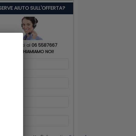
 SERVE AIUTO SULL'OFFERTA?
Chiamaci al
06 5587667
o
TI RICHIAMIAMO NOI!
me
*
gnome
*
lulare
*
il