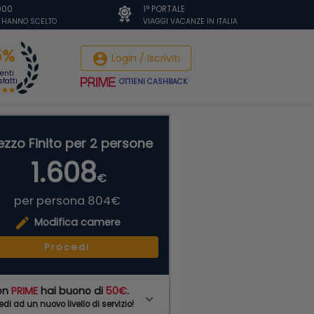
.000
1° PORTALE
I HANNO SCELTO
VIAGGI VACANZE IN ITALIA
5%
account_circle
Login / Iscriviti
ienti
fatti
OTTIENI CASHBACK
ezzo Finito per 2 persone
1.608
€
per persona 804€
edit
Modifica camere
Procedi
on
PRIME
hai buono di
50€
.
di ad un nuovo livello di servizio!