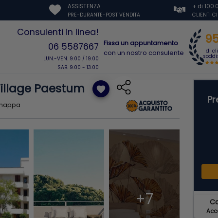
ASSISTENZA
+ di 100
PRE-DURANTE-POST VENDITA
CLIENTI C
Consulenti in linea!
9
Fissa un appuntamento
06 5587667
di cl
con un nostro consulente
soddis
LUN.-VEN. 9.00 / 19.00
SAB. 9.00 - 13.00
Village Paestum
favorite
Pr
 mappa
+7
C
Acce