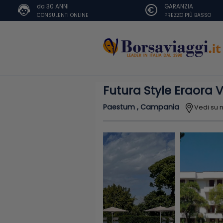
da 30 ANNI
GARANZIA
CONSULENTI ONLINE
PREZZO PIÙ BASSO
Futura Style Eraora 
Paestum , Campania
Vedi su