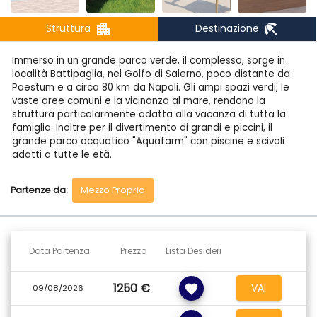
apartment
beach_access
Struttura
Destinazione
Immerso in un grande parco verde, il complesso, sorge in
località Battipaglia, nel Golfo di Salerno, poco distante da
Paestum e a circa 80 km da Napoli. Gli ampi spazi verdi, le
vaste aree comuni e la vicinanza al mare, rendono la
struttura particolarmente adatta alla vacanza di tutta la
famiglia. Inoltre per il divertimento di grandi e piccini, il
grande parco acquatico "Aquafarm" con piscine e scivoli
adatti a tutte le età.
SPIAGGIA
Partenze da:
Mezzo Proprio
A 150 m ca dall'ampia spiaggia di sabbia fine con fondale
dolcemente digradante, privata e attrezzata con
ombrelloni, sdraio e lettini, raggiungibile comodamente a
piedi percorrendo un sottopasso ed un sentiero che
attraversa la fresca pineta. Servizio spiaggia (1 ombrellone +
Data Partenza
Prezzo
Lista Desideri
2 lettini a camera) incluso nella Tessera Club a partire dalla
2° fila.
1250 €
VAI
favorite
09/08/2026
SISTEMAZIONE
Ampie e confortevoli, tutte le camere sono dotate di aria