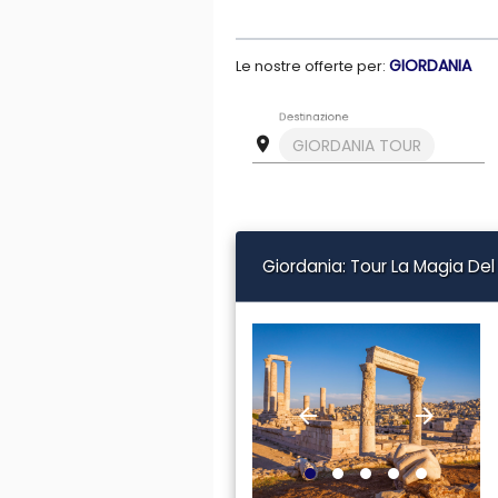
GIORDANIA
Le nostre offerte per:
Destinazione
room
GIORDANIA TOUR
Giordania: Tour La Magia De
arrow_back
arrow_forward