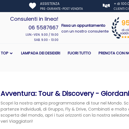
ASSISTENZA
+ di 100
PRE-DURANTE-POST VENDITA
CLIENTI C
Consulenti in linea!
9
Fissa un appuntamento
06 5587667
di cl
con un nostro consulente
soddis
LUN.-VEN. 9.00 / 19.00
SAB. 9.00 - 13.00
I TOP
LAMPADA DEI DESIDERI
FUORI TUTTO
PRENOTA CON N
Avventura: Tour & Discovery - Giordan
Scopri la nostra ampia programmazione di tour nel Mondo. Sceg
partenze Individuali, di Gruppo, Fly & Drive, Combinati e molto al
scoperta del mondo, apri i tuoi orizzonti con la nostra selezione
veri Viaggiatori!