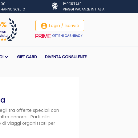
.000
1° PORTALE
I HANNO SCELTO
VIAGGI VACANZE IN ITALIA
5%
account_circle
Login / Iscriviti
ienti
fatti
OTTIENI CASHBACK
OI
GIFT CARD
DIVENTA CONSULENTE
ia
li tra offerte speciali con
tro ancora... Parti alla
 di viaggi organizzati per