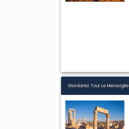
Giordania: Tour Le Meraviglie
arrow_back
arrow_forward