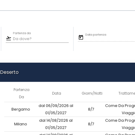
Partenza da
Data partenza
today
flight_takeoff
l Deserto
Partenza
Data
Giorni/Notti
Trattam
Da
dal 06/09/2026 al
Come Da Prog
Bergamo
8/7
01/05/2027
Viaggi
dal 14/08/2026 al
Come Da Prog
Milano
8/7
01/05/2027
Viaggi