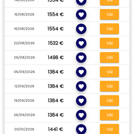
1554 €
favorite
Inutile scomodare Petra, il gioiello nazionale, Patrimonio dell’Umanità
UNESCO, per ribadire l’eccezionalità di un viaggio in Giordania.
1554 €
VAI
favorite
15/08/2026
1554 €
VAI
favorite
16/08/2026
1532 €
VAI
favorite
22/08/2026
1498 €
VAI
favorite
29/08/2026
1384 €
VAI
favorite
05/09/2026
1384 €
VAI
favorite
12/09/2026
1384 €
VAI
favorite
19/09/2026
1384 €
VAI
favorite
26/09/2026
1441 €
VAI
favorite
03/10/2026