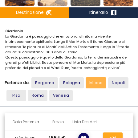
beach_access
map
Destinazione
Itinerario
Giordania
La Giordania è paesaggio che emoziona, sfinito ma vivente,
intrinsecamente spirituale. Lungo il Mar Morto e il fiume Giordano si
ritrovano “le pianure di Moab” dell’Antico Testamento, lungo la “Strada
dei Re” si calpestano 5000 anni di storia…
Questo paesaggio è quello della Giordania, la terra dei miracoli e dei
grandi profeti biblici. Basta pensare al Mar Morto, la depressione più
profonda del pianeta o al Wadi Rum, “vasto, echeggiante, divino”
deserto della Giordania, o anche all’impressionante riserva naturale di
Dana che si estende per 300 km dalla cima della faglia della Valle del
Partenze da:
Bergamo
Bologna
Milano
Napoli
Giordano fino alle distese del deserto di Wadi Araba.
Realtà geopolitica situata ai confini con la Siria, l’Arabia Saudita e
Israele, la Giordania è cammino spirituale, per chi lo voglia compiere.
Pisa
Roma
Venezia
Qui si trovano i luoghi sacri per eccellenza, i più riveriti dai pellegrini di
tutto il mondo, e anche i più ammirati dai turisti.
E che dire della Valle del Giordano, oltre alla sua spettacolare posizione
a 400 metri sotto il livello del mare?
Sul lato orientale della Valle del Giordano sono situate tutte (tranne
Data Partenza
Prezzo
Lista Desideri
una) le città dell’antica Decapoli (“dieci città), tra cui Amman, l’odierna
capitale giordana, Jerash, Gadara (adesso nota come Umm Qais) e
Pella.
VAI
14/08/2026