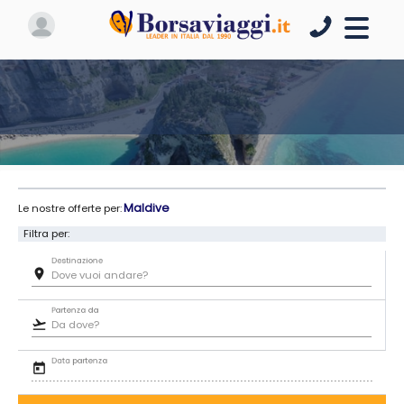
Maldive
Le nostre offerte per:
Filtra per:
Destinazione
room
Partenza da
flight_takeoff
Data partenza
today