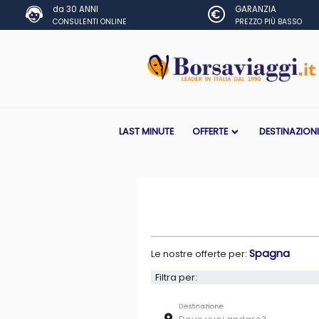
da 30 ANNI
GARANZIA
CONSULENTI ONLINE
PREZZO PIÙ BASSO
LAST MINUTE
OFFERTE
DESTINAZION
Spagna
Le nostre offerte per:
Filtra per:
Destinazione
room