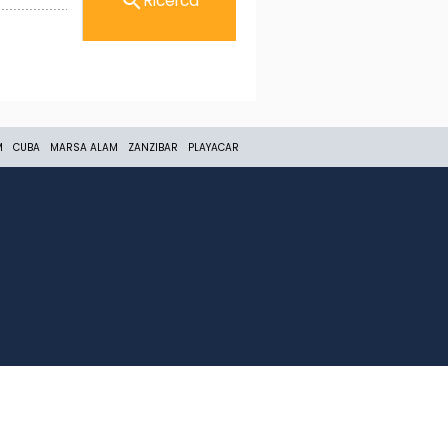
search
Ricerca
M
CUBA
MARSA ALAM
ZANZIBAR
PLAYACAR