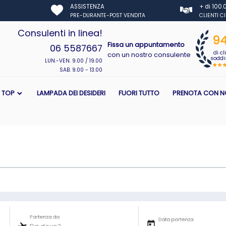
ASSISTENZA
+ di 100
PRE-DURANTE-POST VENDITA
CLIENTI C
Consulenti in linea!
9
Fissa un appuntamento
06 5587667
di cl
con un nostro consulente
soddis
LUN.-VEN. 9.00 / 19.00
SAB. 9.00 - 13.00
I TOP
LAMPADA DEI DESIDERI
FUORI TUTTO
PRENOTA CON N
Partenza da
Data partenza
today
flight_takeoff