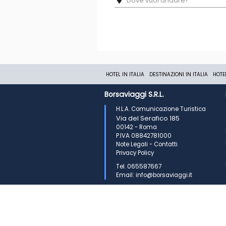
HOTEL IN ITALIA
DESTINAZIONI IN ITALIA
HOTE
Borsaviaggi S.R.L.
H.L.A. Comunicazione Turistica
Via del Serafico 185
00142 - Roma
P.IVA 08842781000
Note Legali
-
Contatti
Privacy Policy
Tel. 065587667
Email: info@borsaviaggi.it