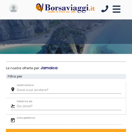
Jamaica
Le nostre offerte per:
Filtra per:
Destinazione
room
Partenza da
flight_takeoff
Data partenza
today