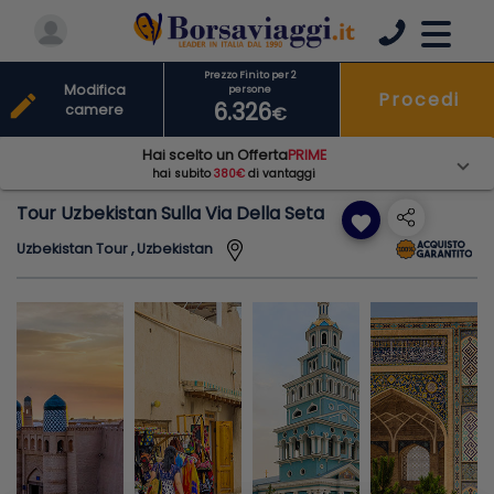
Prezzo Finito per 2
Modifica
persone
Procedi
edit
6.326
camere
€
Hai scelto un Offerta
PRIME
hai subito
380€
di vantaggi
Tour Uzbekistan Sulla Via Della Seta
favorite
Uzbekistan Tour , Uzbekistan