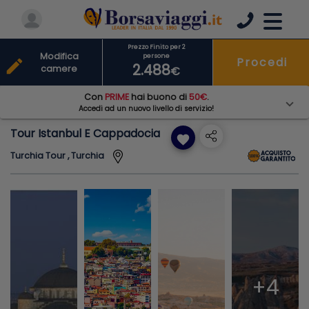
Prezzo Finito per 2
Modifica
persone
Procedi
edit
2.488
camere
€
Con
PRIME
hai buono di
50€
.
Accedi ad un nuovo livello di servizio!
Tour Istanbul E Cappadocia
favorite
Turchia Tour , Turchia
+4