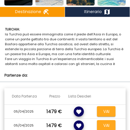
beach_access
map
Destinazione
Itinerario
TURCHIA:
la Turchia può essere immaginata come il piede dell'Asia in Europa, o
come un ponte gettato tra due continenti: il vasto territorio a est del
Bosforo appartiene alla Turchia asiatica; ad ovest dello stretto, si
estende la piccola porzione di terra della Turchia europea. La Turchia è
un paese tra Asia e Europa, ma con una forte identità culturale.
Fare un viaggio in Turchia è un'esperienza indimenticabile: i suoi
abitanti sono molto ospitali e calorosi con gli stranieri, la cucina è
ottima, le città sono ricche di magnifici palazzi e la campagna
conserva un'atmosfera tradizionale. Inoltre, le attività che il paese offre
Partenze da:
sono innumerevoli: sport acquatici, trekking, visite archeologiche,
rafting, vita notturna. E quando arriverà il momento di andare via, che
siate pieni di tappeti o amuleti, entusiasti per la danza del ventre, per il
patrimonio storico o per la splendida abbronzatura, sentirete di avere
Data Partenza
Prezzo
Lista Desideri
ormai la Turchia nel cuore.
1479 €
VAI
favorite
05/04/2025
1479 €
VAI
favorite
05/04/2025