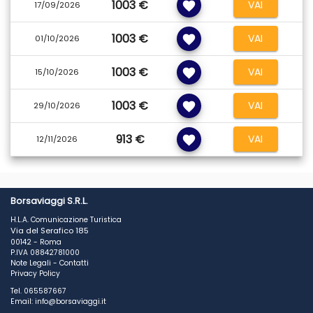
1003 €
VAI
favorite
17/09/2026
1003 €
VAI
favorite
01/10/2026
1003 €
VAI
favorite
15/10/2026
1003 €
VAI
favorite
29/10/2026
913 €
VAI
favorite
12/11/2026
Borsaviaggi S.R.L.
H.L.A. Comunicazione Turistica
Via del Serafico 185
00142 - Roma
P.IVA 08842781000
Note Legali
-
Contatti
Privacy Policy
Tel. 065587667
Email: info@borsaviaggi.it