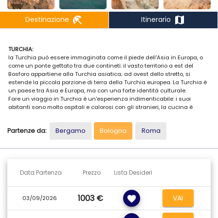
beach_access
map
Destinazione
Itinerario
TURCHIA:
la Turchia può essere immaginata come il piede dell'Asia in Europa, o
come un ponte gettato tra due contineti: il vasto territorio a est del
Bosforo appartiene alla Turchia asiatica; ad ovest dello stretto, si
estende la piccola porzione di terra della Turchia europea. La Turchia è
un paese tra Asia e Europa, ma con una forte identità culturale.
Fare un viaggio in Turchia è un'esperienza indimenticabile: i suoi
abitanti sono molto ospitali e calorosi con gli stranieri, la cucina è
ottima, le città sono ricche di magnifici palazzi e la campagna
conserva un'atmosfera tradizionale. Inoltre, le attività che il paese offre
Partenze da:
Bergamo
Bologna
Roma
sono innumerevoli: sport acquatici, trekking, visite archeologiche,
rafting, vita notturna. E quando arriverà il momento di andare via, che
siate pieni di tappeti o amuleti, entusiasti per la danza del ventre, per il
patrimonio storico o per la splendida abbronzatura, sentirete di avere
ormai la Turchia nel cuore.
Data Partenza
Prezzo
Lista Desideri
1003 €
VAI
favorite
03/09/2026