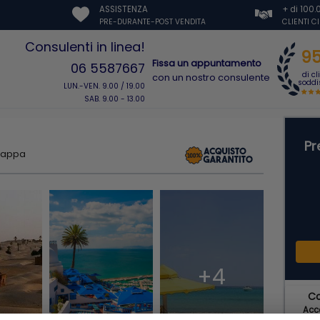
ASSISTENZA
+ di 100
PRE-DURANTE-POST VENDITA
CLIENTI C
Consulenti in linea!
9
Fissa un appuntamento
06 5587667
di cl
con un nostro consulente
soddis
LUN.-VEN. 9.00 / 19.00
SAB. 9.00 - 13.00
Pr
mappa
+4
C
Acce