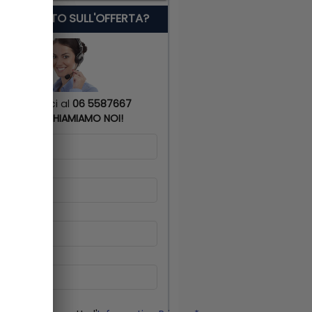
 SERVE AIUTO SULL'OFFERTA?
Chiamaci al
06 5587667
o
TI RICHIAMIAMO NOI!
me
*
gnome
*
lulare
*
il