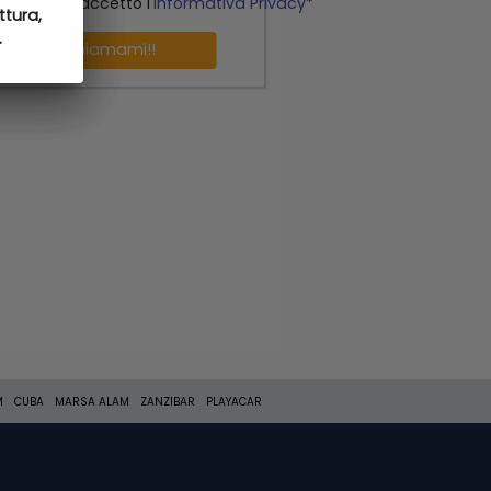
o letto ed accetto l'
Informativa Privacy*
ttura,
ttura,
.
.
Richiamami!!
M
CUBA
MARSA ALAM
ZANZIBAR
PLAYACAR