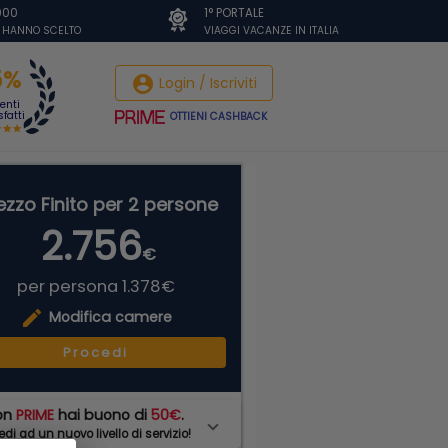
.000
1° PORTALE
I HANNO SCELTO
VIAGGI VACANZE IN ITALIA
5%
account_circle
Login / Iscriviti
ienti
fatti
OTTIENI CASHBACK
ezzo Finito per 2 persone
2.756
€
per persona 1.378€
edit
Modifica camere
Procedi
on
PRIME
hai buono di
50€
.
di ad un nuovo livello di servizio!