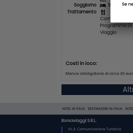
Se ne
Se ne
Soggiorno
8/7
Trattamento
Come Da
Programma Di
Viaggio
Costi in loco:
Mance obbligatorie di circa 30 eur
Al
HOTEL IN ITALIA
DESTINAZIONI IN ITALIA
HOTE
Borsaviaggi S.R.L.
H.L.A. Comunicazione Turistica