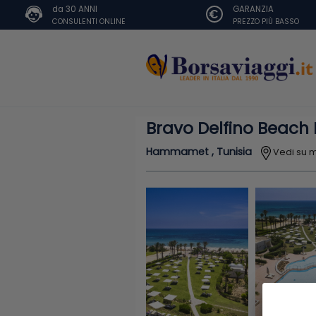
da 30 ANNI
GARANZIA
CONSULENTI ONLINE
PREZZO PIÙ BASSO
Bravo Delfino Beach 
Hammamet , Tunisia
Vedi su