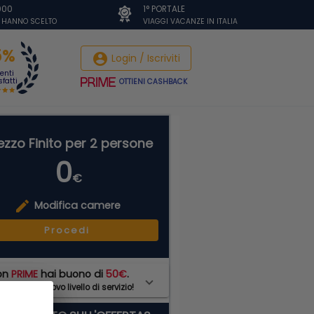
.000
1° PORTALE
I HANNO SCELTO
VIAGGI VACANZE IN ITALIA
5%
account_circle
Login / Iscriviti
ienti
fatti
OTTIENI CASHBACK
ezzo Finito per 2 persone
0
€
edit
Modifica camere
Procedi
on
PRIME
hai buono di
50€
.
di ad un nuovo livello di servizio!