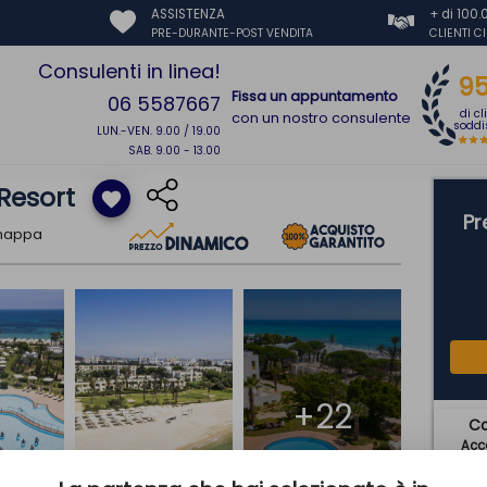
ASSISTENZA
+ di 100
PRE-DURANTE-POST VENDITA
CLIENTI C
Consulenti in linea!
9
Fissa un appuntamento
06 5587667
di cl
con un nostro consulente
soddis
LUN.-VEN. 9.00 / 19.00
SAB. 9.00 - 13.00
Resort
favorite
Pr
 mappa
+22
C
Acce