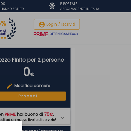
.000
1° PORTALE
I HANNO SCELTO
VIAGGI VACANZE IN ITALIA
5%
account_circle
Login / Iscriviti
ienti
fatti
OTTIENI CASHBACK
ezzo Finito per 2 persone
0
€
edit
Modifica camere
Procedi
on
PRIME
hai buono di
75€
.
di ad un nuovo livello di servizio!