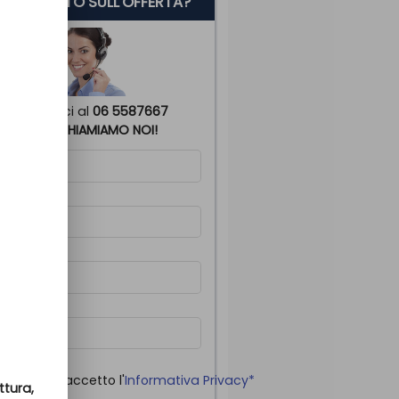
 SERVE AIUTO SULL'OFFERTA?
Chiamaci al
06 5587667
o
TI RICHIAMIAMO NOI!
me
*
gnome
*
lulare
*
il
o letto ed accetto l'
Informativa Privacy*
ttura,