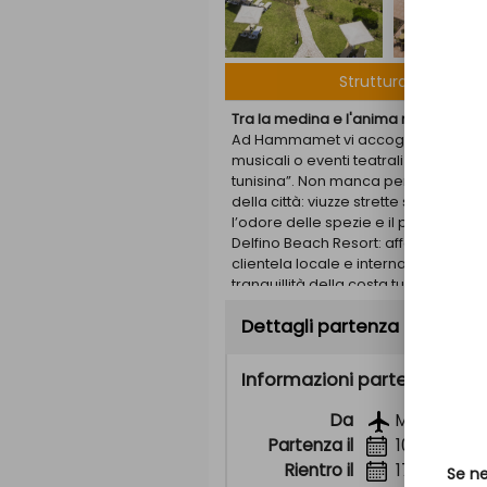
apartment
Struttura
Tra la medina e l'anima mondana de
Ad Hammamet vi accoglierà un’atmos
musicali o eventi teatrali e culturali 
tunisina”. Non manca però anche il f
della città: viuzze strette su cui si a
l’odore delle spezie e il profumo del
Delfino Beach Resort: affacciato s
clientela locale e internazionale, s
tranquillità della costa tunisina alla
Dettagli partenza
POSIZIONE E STRUTTURA
Il Bravo Delfino Beach Resort si tro
definita la "Saint-Tropez tunisina" e
Informazioni partenza
Dista 6 km da entrambe le località, 
quello di Monastir. È costituito da dive
Da
Milano
ampie aree sportive.
Partenza il
10 agosto 
Rientro il
17 agosto 
SPIAGGIA E PISCINE
Se ne