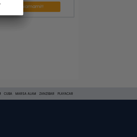
.
.
Richiamami!!
M
CUBA
MARSA ALAM
ZANZIBAR
PLAYACAR