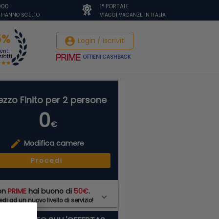
.000
1° PORTALE
I HANNO SCELTO
VIAGGI VACANZE IN ITALIA
5%
account_circle
Login / Iscriviti
ienti
fatti
OTTIENI CASHBACK
ezzo Finito per 2 persone
0
€
edit
Modifica camere
Procedi
on
PRIME
hai buono di
50€
.
di ad un nuovo livello di servizio!