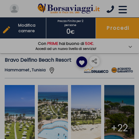
Prezzo Finito per 2
Modifica
persone
Procedi
edit
0
camere
€
Con
PRIME
hai buono di
50€
.
Accedi ad un nuovo livello di servizio!
Bravo Delfino Beach Resort
favorite
Hammamet , Tunisia
+22