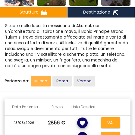
apartment
beach_access
Struttura
Destinazione
Situato nella località messicana di Akumal, con
un'architettura di ispirazione maya, il Bahia Principe Grand
Tulum si trova direttamente affacciato sul mare e vanta di
una ricca offerta di servizi All Inclusive di qualità garantendo
relax, svago e divertimento per tutti. Tutte le camere
includono una TV satellitare a schermo piatto, un telefono,
una sveglia, un minibar, un frigorifero, una macchina da
caffè e un bagno privato con asciugacapelli e set di
cortesia. Il Bahia Principe Grand Tulum vanta un campo da
tennis, un centro fitness, 9 bar e 4 ristoranti, una piscina
Partenze da:
Milano
Roma
Verona
all'aperto, il WiFi gratuito, una spa.
CAMERE:
Il Bahia Principe Grand Tulum dispone di 774 rinnovate
camere, suddivise in Junior Suite, Premium Superior, Premium
Data Partenza
Prezzo
Lista Desideri
Superior Fronte Mare e Suite. Tutte distribuite in villini a tre
piani, con vista mare o sui giardini, sono dotate di due letti
2856 €
VAI
favorite
queen size o un letto king size, connessione internet Wi-Fi,
13/08/2026
aria condizionata, ventilatore a soffitto, televisore a
schermo piatto con canali via satellite, telefono, bollitore