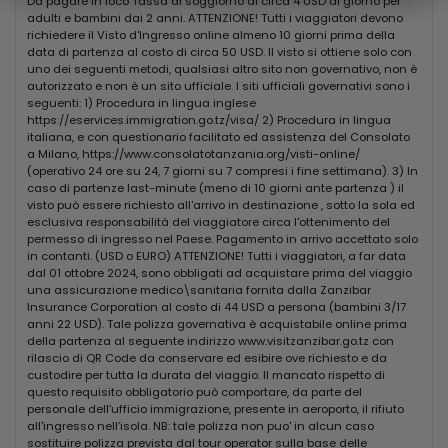
Da pagare in loco Tassa di soggiorno di circa 4 USD al giorno per
rigogliosi giardini del resort e dispongono di patio esterno o
adulti e bambini dai 2 anni. ATTENZIONE! Tutti i viaggiatori devono
richiedere il Visto d'Ingresso online almeno 10 giorni prima della
balcone e Wifi gratuito.
data di partenza al costo di circa 50 USD. Il visto si ottiene solo con
uno dei seguenti metodi, qualsiasi altro sito non governativo, non è
Ristoranti e Bar
autorizzato e non è un sito ufficiale. I siti ufficiali governativi sono i
Il Waridi Beach Resort & Spa metterà a vostra disposizione
seguenti: 1) Procedura in lingua inglese
un ristorante principale con servizio a buffet. Lo chef
https://eservices.immigration.go.tz/visa/ 2) Procedura in lingua
proporrà piatti della cucina mediterranea unita ai sapori
italiana, e con questionario facilitato ed assistenza del Consolato
tipici dell’isola, proponendo portate sempre fresche e
a Milano, https://www.consolatotanzania.org/visti-online/
ricercate. Una cena tipica zanzibarina dai sapori
(operativo 24 ore su 24, 7 giorni su 7 compresi i fine settimana). 3) In
caso di partenze last-minute (meno di 10 giorni ante partenza ) il
tipicamente swahili vi delizierà durante il vostro soggiorno.
visto può essere richiesto all'arrivo in destinazione , sotto la sola ed
Nei pressi del ristorante principale si trova lo “Shisha
esclusiva responsabilità del viaggiatore circa l'ottenimento del
Restaurant & Bar” che propone un menu à la carte con una
permesso di ingresso nel Paese. Pagamento in arrivo accettato solo
serie di proposte, tutte a pagamento. Completa l’offerta
in contanti. (USD o EURO) ATTENZIONE! Tutti i viaggiatori, a far data
un bar, luogo perfetto per sorseggiare un cocktail di frutta
dal 01 ottobre 2024, sono obbligati ad acquistare prima del viaggio
tropicale in qualunque momento della giornata. Il
una assicurazione medico\sanitaria fornita dalla Zanzibar
trattamento previsto è di All Inclusive e comprende: drink di
Insurance Corporation al costo di 44 USD a persona (bambini 3/17
benvenuto, colazione, pranzo, cena con servizio a buffet.
anni 22 USD). Tale polizza governativa è acquistabile online prima
Servizio di late breakfast al bar dalle 10:30 alle 12:00 Caffè
della partenza al seguente indirizzo www.visitzanzibar.go.tz con
rilascio di QR Code da conservare ed esibire ove richiesto e da
americano, tè caldo e freddo durante il giorno serviti al bar.
custodire per tutta la durata del viaggio. Il mancato rispetto di
Acqua, soft drinks e bevande alcoliche locali serviti al
questo requisito obbligatorio può comportare, da parte del
bicchiere durante i pasti. Tè e caffè con pasticcini al
personale dell’ufficio immigrazione, presente in aeroporto, il rifiuto
pomeriggio. Frutta fresca al bar ad orari restabiliti. Un
all'ingresso nell’isola. NB: tale polizza non puo' in alcun caso
aperitivo tipico serale con stuzzichini.
sostituire polizza prevista dal tour operator sulla base delle