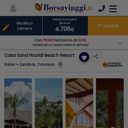
Prezzo Finito per 2
Modifica
persone
Procedi
edit
4.706
camere
€
Con
PRIME
hai buono di
100€
.
Accedi ad un nuovo livello di servizio!
Casa Sand Waridi Beach Resort
favorite
Safari + Zanzibar , Tanzania