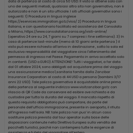
data di partenza al costo di circa 50 USD. Il visto si ottiene solo con
rigogliosi giardini del resort e dispongono di patio esterno o
uno dei seguenti metodi, qualsiasi altro sito non governativo, non è
balcone e Wifi gratuito.
autorizzato e non è un sito ufficiale. I siti ufficiali governativi sono i
seguenti: 1) Procedura in lingua inglese
Ristoranti e Bar
https://eservices.immigration.go.tz/visa/ 2) Procedura in lingua
Il Waridi Beach Resort & Spa metterà a vostra disposizione
italiana, e con questionario facilitato ed assistenza del Consolato
un ristorante principale con servizio a buffet. Lo chef
a Milano, https://www.consolatotanzania.org/visti-online/
(operativo 24 ore su 24, 7 giorni su 7 compresi i fine settimana). 3) In
proporrà piatti della cucina mediterranea unita ai sapori
caso di partenze last-minute (meno di 10 giorni ante partenza ) il
tipici dell’isola, proponendo portate sempre fresche e
visto può essere richiesto all'arrivo in destinazione , sotto la sola ed
ricercate. Una cena tipica zanzibarina dai sapori
esclusiva responsabilità del viaggiatore circa l'ottenimento del
tipicamente swahili vi delizierà durante il vostro soggiorno.
permesso di ingresso nel Paese. Pagamento in arrivo accettato solo
Nei pressi del ristorante principale si trova lo “Shisha
in contanti. (USD o EURO) ATTENZIONE! Tutti i viaggiatori, a far data
Restaurant & Bar” che propone un menu à la carte con una
dal 01 ottobre 2024, sono obbligati ad acquistare prima del viaggio
serie di proposte, tutte a pagamento. Completa l’offerta
una assicurazione medico\sanitaria fornita dalla Zanzibar
un bar, luogo perfetto per sorseggiare un cocktail di frutta
Insurance Corporation al costo di 44 USD a persona (bambini 3/17
tropicale in qualunque momento della giornata. Il
anni 22 USD). Tale polizza governativa è acquistabile online prima
della partenza al seguente indirizzo www.visitzanzibar.go.tz con
trattamento previsto è di All Inclusive e comprende: drink di
rilascio di QR Code da conservare ed esibire ove richiesto e da
benvenuto, colazione, pranzo, cena con servizio a buffet.
custodire per tutta la durata del viaggio. Il mancato rispetto di
Servizio di late breakfast al bar dalle 10:30 alle 12:00 Caffè
questo requisito obbligatorio può comportare, da parte del
americano, tè caldo e freddo durante il giorno serviti al bar.
personale dell’ufficio immigrazione, presente in aeroporto, il rifiuto
Acqua, soft drinks e bevande alcoliche locali serviti al
all'ingresso nell’isola. NB: tale polizza non puo' in alcun caso
bicchiere durante i pasti. Tè e caffè con pasticcini al
sostituire polizza prevista dal tour operator sulla base delle
pomeriggio. Frutta fresca al bar ad orari restabiliti. Un
disposizioni contenute nella Direttiva Europea sulla vendita dei
aperitivo tipico serale con stuzzichini.
pacchetti turistici, poiché non contempera tutte le esigenze di
assistenza e tutela del viaggiatore all’estero.