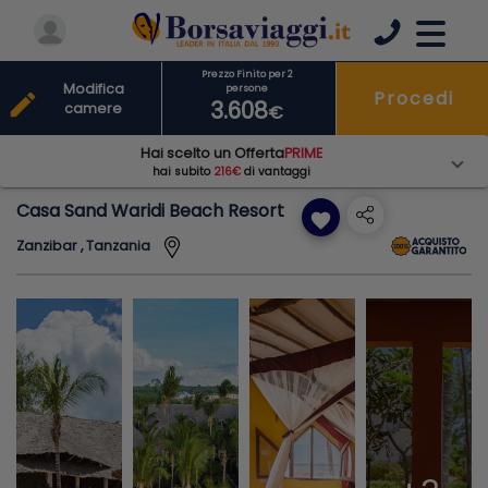
Prezzo Finito per 2
Modifica
persone
Procedi
edit
3.608
camere
€
Hai scelto un Offerta
PRIME
hai subito
216€
di vantaggi
Casa Sand Waridi Beach Resort
favorite
Zanzibar , Tanzania