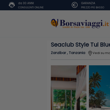
da 30 ANNI
GARANZIA
CONSULENTI ONLINE
PREZZO PIÙ BASSO
Seaclub Style Tui Bl
Zanzibar , Tanzania
Vedi su m