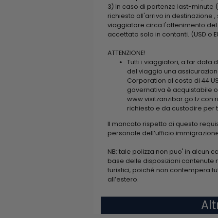
con almeno un giorno di anticipo, pr
3) In caso di partenze last-minute (
Ogni settimana vengono organizzate
richiesto all'arrivo in destinazione 
cena a bordo piscina. Il bar a bord
viaggiatore circa l'ottenimento de
bibite. Zanzi-Bar in spiaggia offre 
accettato solo in contanti. (USD o 
varietà di cocktail, tra cui vino, birra
piscina principale. Il bar del Green & 
ATTENZIONE!
bevande analcoliche.
Tutti i viaggiatori, a far dat
del viaggio una assicurazion
SERVIZI, SPORT E SVAGO
Corporation al costo di 44 U
Wi-Fi gratuito in tutto il resort, co
governativa è acquistabile o
lavanderia, medico su richiesta, ca
www.visitzanzibar.go.tz con 
persone. Aerobica, beach volley, fr
richiesto e da custodire per 
pagamento), palestra e giochi da tav
Il mancato rispetto di questo requ
anni. A pagamento: sport acquatici.
personale dell’ufficio immigrazione, 
BLUE SPA
NB: tale polizza non puo' in alcun c
Presso la BLUE SPA gli ospiti Franc
base delle disposizioni contenute n
massaggio offerte per assaporare u
turistici, poiché non contempera tu
dai tradizionali ai più ricercati, con u
all’estero.
zenzero, la cannella ed il caffè. La 
Formula SeaClub Style
Al
Nel SeaClub Style vivrai una vacanza