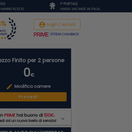
.000
1° PORTALE
I HANNO SCELTO
VIAGGI VACANZE IN ITALIA
4%
account_circle
Login / Iscriviti
ienti
fatti
OTTIENI CASHBACK
ezzo Finito per 2 persone
0
€
edit
Modifica camere
Procedi
on
PRIME
hai buono di
100€
.
di ad un nuovo livello di servizio!