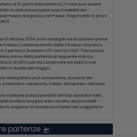
enotazione disponibile anche tramite la Tui Blue App.
meno di 10 giorni ante partenza ) il visto può essere
 2 serate a tema: africano-arabo sulla spiaggia e
, sotto la sola ed esclusiva responsabilità del
o piscina delle camere Deluxe offre anche cocktail e
l permesso di ingresso nel Paese. Pagamento in arrivo
cocktail e bevande analcoliche, tè e caffè. Un'ampia
EURO)
 e liquori selezionati, sono serviti nel bar vicino alla
Grill si trova vicino alla spiaggia e offre cocktail e
a dal 01 ottobre 2024, sono obbligati ad acquistare prima
e medico\sanitaria fornita dalla Zanzibar Insurance
SD a persona (bambini 3/17 anni 22 USD). Tale polizza
mpresa la spiaggia e le camere. A pagamento: servizio
nline prima della partenza al seguente indirizzo
mbio valute e boutique. Sala conferenze per circa 120
rilascio di QR Code da conservare ed esibire ove
eccette, campo multisport (illuminazione notturna a
tutta la durata del viaggio.
olo. Sala giochi per bambini non sorvegliati dai 5 ai 12
isito obbligatorio può comportare, da parte del
presente in aeroporto, il rifiuto all'ingresso nell’isola.
aso sostituire polizza prevista dal tour operator sulla
orosso potranno godere delle moderne tecniche di
ella Direttiva Europea sulla vendita dei pacchetti
n’esperienza unica. Una vasta gamma di trattamenti,
tte le esigenze di assistenza e tutela del viaggiatore
tilizzo di prodotti locali tra cui: l’olio di mongongo, lo
SPA una sala relax dove riposarsi dopo i trattamenti.
tre partenze
flight_takeoff
 all’insegna del comfort e della scoperta.