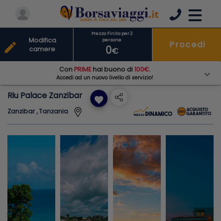
Prezzo Finito per 2
Modifica
persone
Procedi
edit
0
camere
€
Con
PRIME
hai buono di
100€
.
Accedi ad un nuovo livello di servizio!
Riu Palace Zanzibar
favorite
Zanzibar , Tanzania