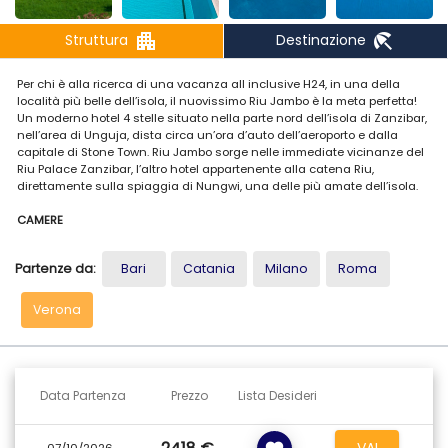
apartment
beach_access
Struttura
Destinazione
Per chi è alla ricerca di una vacanza all inclusive H24, in una della
località più belle dell’isola, il nuovissimo Riu Jambo è la meta perfetta!
Un moderno hotel 4 stelle situato nella parte nord dell’isola di Zanzibar,
nell’area di Unguja, dista circa un’ora d’auto dell’aeroporto e dalla
capitale di Stone Town. Riu Jambo sorge nelle immediate vicinanze del
Riu Palace Zanzibar, l’altro hotel appartenente alla catena Riu,
direttamente sulla spiaggia di Nungwi, una delle più amate dell’isola.
CAMERE
L’hotel è composto da due edifici, il principale con 375 camere e uno
secondario con 93 camere in totale. Tutte le sistemazioni sono in stile
Partenze da:
Bari
Catania
Milano
Roma
contemporaneo e dotate di ogni confort: televisore satellitare, aria
condizionata, ventilatore, cassetta di sicurezza, minibar, divanetto,
balcone, wi-fi gratuito, telefono, bagno con doccia e asciugacapelli. Le
Verona
camere superior sea view e double room sea view sono vista mare, le
family dispongono di due camere e possono ospitare un massimo di 6
adulti.
RISTORANTI E BAR
Data Partenza
Prezzo
Lista Desideri
Diversi ristoranti in grado di soddisfare anche i palati più esigenti. Il
Maisha, ristorante principale aperto a colazione, pranzo e cena con
servizio a buffet, lo Yunnan, ristorante asiatico a buffet aperto solo alla
VAI
07/10/2026