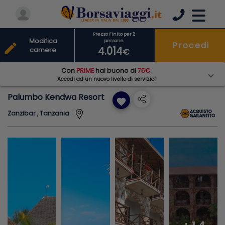
Prezzo Finito per 2
Modifica
persone
Procedi
edit
4.014
camere
€
Con
PRIME
hai buono di
75€
.
Accedi ad un nuovo livello di servizio!
Palumbo Kendwa Resort
favorite
Zanzibar , Tanzania