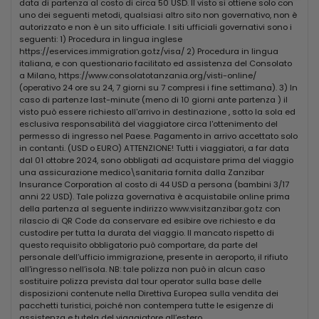
data di partenza al costo di circa 50 USD. Il visto si ottiene solo con
SPIAGGIA
uno dei seguenti metodi, qualsiasi altro sito non governativo, non è
a 550 m, di fine sabbia bianca, attrezzata con ombrelloni,
autorizzato e non è un sito ufficiale. I siti ufficiali governativi sono i
lettini e teli mare a disposizione degli ospiti. È facilmente
seguenti: 1) Procedura in lingua inglese
raggiungibile con la navetta gratuita sempre disponibile su
https://eservices.immigration.go.tz/visa/ 2) Procedura in lingua
richiesta o con una breve passeggiata attraverso il
italiana, e con questionario facilitato ed assistenza del Consolato
villaggio di Kendwa.
a Milano, https://www.consolatotanzania.org/visti-online/
(operativo 24 ore su 24, 7 giorni su 7 compresi i fine settimana). 3) In
caso di partenze last-minute (meno di 10 giorni ante partenza ) il
CAMERE
visto può essere richiesto all'arrivo in destinazione , sotto la sola ed
65 camere (20 m²) con servizi privati, asciugacapelli, aria
esclusiva responsabilità del viaggiatore circa l'ottenimento del
condizionata, ventilatore, cassetta di sicurezza e terrazza
permesso di ingresso nel Paese. Pagamento in arrivo accettato solo
o balcone. Disponibili, con supplemento, camere vista mare
in contanti. (USD o EURO) ATTENZIONE! Tutti i viaggiatori, a far data
e suite vista mare (35 m², max 4 adulti). Le tipologie con
dal 01 ottobre 2024, sono obbligati ad acquistare prima del viaggio
supplemento dispongono anche di tv e minifrigo gratuiti,
una assicurazione medico\sanitaria fornita dalla Zanzibar
mentre nelle standard sono a pagamento su richiesta (€
Insurance Corporation al costo di 44 USD a persona (bambini 3/17
20/settimana). Connessione wi-fi gratuita nelle aree
anni 22 USD). Tale polizza governativa è acquistabile online prima
della partenza al seguente indirizzo www.visitzanzibar.go.tz con
comuni.
rilascio di QR Code da conservare ed esibire ove richiesto e da
custodire per tutta la durata del viaggio. Il mancato rispetto di
RISTORANTI E BAR
questo requisito obbligatorio può comportare, da parte del
1 ristorante principale a buffet per colazione e cena e 1
personale dell’ufficio immigrazione, presente in aeroporto, il rifiuto
ristorante in spiaggia a buffet (à la carte in caso di bassa
all'ingresso nell’isola. NB: tale polizza non può in alcun caso
occupazione) aperto per pranzo, con specialità tradizionali
sostituire polizza prevista dal tour operator sulla base delle
swahili e piatti della cucina italiana. 2 bar, di cui uno
disposizioni contenute nella Direttiva Europea sulla vendita dei
principale nella hall e uno in spiaggia. A pagamento,
pacchetti turistici, poiché non contempera tutte le esigenze di
assistenza e tutela del viaggiatore all’estero.