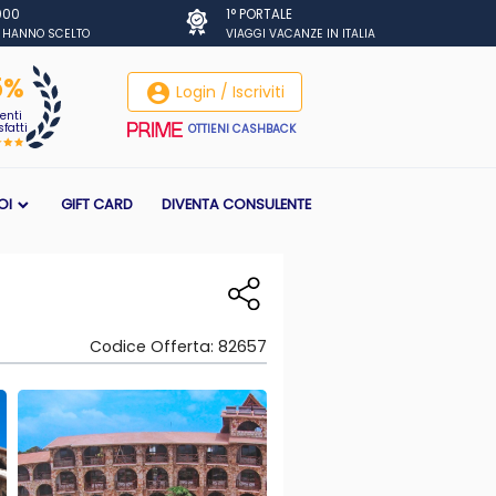
.000
1° PORTALE
I HANNO SCELTO
VIAGGI VACANZE IN ITALIA
5%
account_circle
Login / Iscriviti
ienti
fatti
OTTIENI CASHBACK
OI
GIFT CARD
DIVENTA CONSULENTE
Codice Offerta:
82657