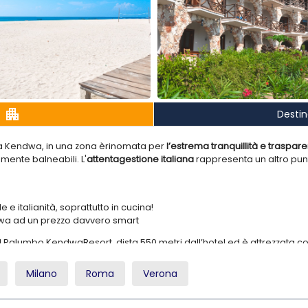
apartment
Desti
 a Kendwa, in una zona èrinomata per
l’estrema tranquillità e traspa
mente balneabili. L'
attentagestione italiana
rappresenta un altro punt
 e italianità, soprattutto in cucina!
dwa ad un prezzo davvero smart
l Palumbo KendwaResort dista 550 metri dall’hotel ed è attrezzata con 
tta gratuita o con unapasseggiata che passa attraverso il villaggio 
Milano
Roma
Verona
sort
è quella di Kendwa e si presenta come una
lungae ampia striscia