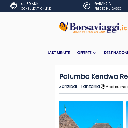
da 30 ANNI
GARANZIA
CONSULENTI ONLINE
PREZZO PIÙ BASSO
LAST MINUTE
OFFERTE
DESTINAZION
Palumbo Kendwa Re
Zanzibar , Tanzania
Vedi su ma