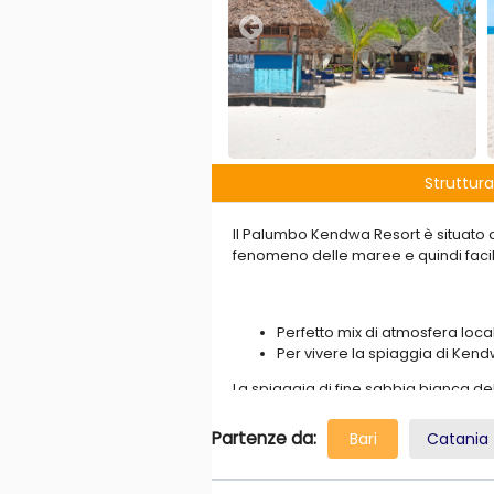
Struttura
Il Palumbo Kendwa Resort è situato
fenomeno delle maree e quindi facil
Perfetto mix di atmosfera locale
Per vivere la spiaggia di Ken
La spiaggia di fine sabbia bianca de
facilmente raggiungibile con la nave
Partenze da:
Bari
Catania
La valutazione di Eden
La spiaggia del
PalumboKendwa Re