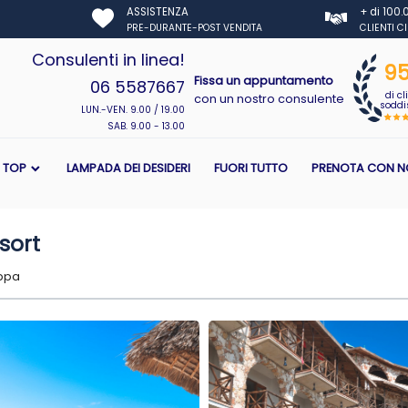
ASSISTENZA
+ di 100
PRE-DURANTE-POST VENDITA
CLIENTI C
Consulenti in linea!
9
Fissa un appuntamento
06 5587667
di cl
con un nostro consulente
soddis
LUN.-VEN. 9.00 / 19.00
SAB. 9.00 - 13.00
I TOP
LAMPADA DEI DESIDERI
FUORI TUTTO
PRENOTA CON N
sort
ppa