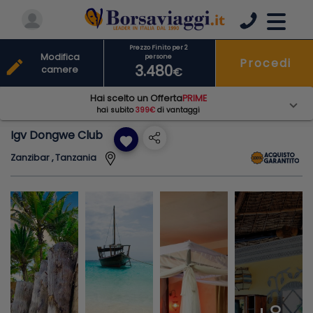
Prezzo Finito per 2
Modifica
persone
Procedi
edit
3.480
camere
€
Hai scelto un Offerta
PRIME
hai subito
399€
di vantaggi
Igv Dongwe Club
favorite
Zanzibar , Tanzania