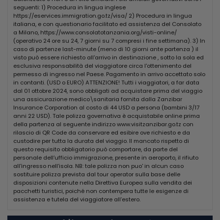
succhi di frutta e il caffè espresso.
seguenti: 1) Procedura in lingua inglese
https://eservices.immigration.go.tz/visa/ 2) Procedura in lingua
SPIAGGIA
italiana, e con questionario facilitato ed assistenza del Consolato
Una lunga spiaggia di sabbia bianca attrezzata con
a Milano, https://www.consolatotanzania.org/visti-online/
ombrelloni e lettini prendisole.
(operativo 24 ore su 24, 7 giorni su 7 compresi i fine settimana). 3) In
caso di partenze last-minute (meno di 10 giorni ante partenza ) il
visto può essere richiesto all'arrivo in destinazione , sotto la sola ed
SPORT E ATTIVITA'
esclusiva responsabilità del viaggiatore circa l'ottenimento del
Gratuite: tennis (2 campi in mateco con illuminazione), tiro
permesso di ingresso nel Paese. Pagamento in arrivo accettato solo
con larco, snorkeling, beach volley, beach soccer, fi tness,
in contanti. (USD o EURO) ATTENZIONE! Tutti i viaggiatori, a far data
ginnastica acquatica, bocce, ping-pong.
dal 01 ottobre 2024, sono obbligati ad acquistare prima del viaggio
A pagamento: attività subacquee.
una assicurazione medico\sanitaria fornita dalla Zanzibar
Insurance Corporation al costo di 44 USD a persona (bambini 3/17
CENTRO SUBAQUEO
anni 22 USD). Tale polizza governativa è acquistabile online prima
Il Club si avvale della collaborazione del vicino Centro
della partenza al seguente indirizzo www.visitzanzibar.go.tz con
Subacqueo Rising Sun Dive Center che opera sullisola dal
rilascio di QR Code da conservare ed esibire ove richiesto e da
custodire per tutta la durata del viaggio. Il mancato rispetto di
1997. Istruttori esperti e qualifi cati vi accompagneranno
questo requisito obbligatorio può comportare, da parte del
alla scoperta del mondo sottomarino. Il Centro offre lintera
personale dell’ufficio immigrazione, presente in aeroporto, il rifiuto
gamma dei corsi PADI. Presso il Centro è possibile
all'ingresso nell’isola. NB: tale polizza non puo' in alcun caso
noleggiare lattrezzatura snorkeling e tutto loccorrente più
sostituire polizza prevista dal tour operator sulla base delle
allavanguardia per le immersioni (a pagamento). Il reef
disposizioni contenute nella Direttiva Europea sulla vendita dei
ancora intatto sulla costa orientale offre una grande
pacchetti turistici, poiché non contempera tutte le esigenze di
varietà di vita marina e bellissimi punti dimmersione a
assistenza e tutela del viaggiatore all’estero.
diverse profondità e per diversi livelli di esperienza.