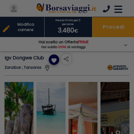
Prezzo Finito per 2
Modifica
persone
Procedi
edit
3.480
camere
€
Hai scelto un Offerta
PRIME
hai subito
399€
di vantaggi
Igv Dongwe Club
favorite
Zanzibar , Tanzania