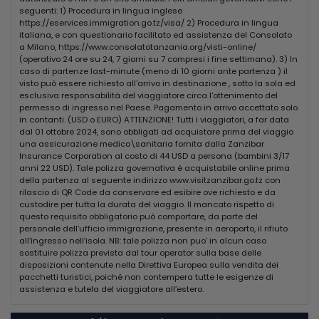
succhi di frutta e il caffè espresso.
seguenti: 1) Procedura in lingua inglese
https://eservices.immigration.go.tz/visa/ 2) Procedura in lingua
SPIAGGIA
italiana, e con questionario facilitato ed assistenza del Consolato
Una lunga spiaggia di sabbia bianca attrezzata con
a Milano, https://www.consolatotanzania.org/visti-online/
ombrelloni e lettini prendisole.
(operativo 24 ore su 24, 7 giorni su 7 compresi i fine settimana). 3) In
caso di partenze last-minute (meno di 10 giorni ante partenza ) il
visto può essere richiesto all'arrivo in destinazione , sotto la sola ed
SPORT E ATTIVITA'
esclusiva responsabilità del viaggiatore circa l'ottenimento del
Gratuite: tennis (2 campi in mateco con illuminazione), tiro
permesso di ingresso nel Paese. Pagamento in arrivo accettato solo
con larco, snorkeling, beach volley, beach soccer, fi tness,
in contanti. (USD o EURO) ATTENZIONE! Tutti i viaggiatori, a far data
ginnastica acquatica, bocce, ping-pong.
dal 01 ottobre 2024, sono obbligati ad acquistare prima del viaggio
A pagamento: attività subacquee.
una assicurazione medico\sanitaria fornita dalla Zanzibar
Insurance Corporation al costo di 44 USD a persona (bambini 3/17
CENTRO SUBAQUEO
anni 22 USD). Tale polizza governativa è acquistabile online prima
Il Club si avvale della collaborazione del vicino Centro
della partenza al seguente indirizzo www.visitzanzibar.go.tz con
Subacqueo Rising Sun Dive Center che opera sullisola dal
rilascio di QR Code da conservare ed esibire ove richiesto e da
custodire per tutta la durata del viaggio. Il mancato rispetto di
1997. Istruttori esperti e qualifi cati vi accompagneranno
questo requisito obbligatorio può comportare, da parte del
alla scoperta del mondo sottomarino. Il Centro offre lintera
personale dell’ufficio immigrazione, presente in aeroporto, il rifiuto
gamma dei corsi PADI. Presso il Centro è possibile
all'ingresso nell’isola. NB: tale polizza non puo' in alcun caso
noleggiare lattrezzatura snorkeling e tutto loccorrente più
sostituire polizza prevista dal tour operator sulla base delle
allavanguardia per le immersioni (a pagamento). Il reef
disposizioni contenute nella Direttiva Europea sulla vendita dei
ancora intatto sulla costa orientale offre una grande
pacchetti turistici, poiché non contempera tutte le esigenze di
varietà di vita marina e bellissimi punti dimmersione a
assistenza e tutela del viaggiatore all’estero.
diverse profondità e per diversi livelli di esperienza.