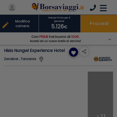
Prezzo Finito per 2
Modifica
persone
Procedi
edit
5.126
camere
€
Con
PRIME
hai buono di
100€
.
Accedi ad un nuovo livello di servizio!
Hisia Nungwi Experience Hotel
favorite
Zanzibar , Tanzania