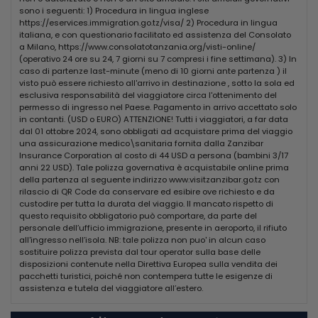
sono i seguenti: 1) Procedura in lingua inglese
ALTRI SERVIZI
https://eservices.immigration.go.tz/visa/ 2) Procedura in lingua
Gli ospiti dell'hotel Ahg Hisia Nungwi Experience possono rilassarsi in
italiana, e con questionario facilitato ed assistenza del Consolato
una piscina esterna o praticare windsurf, snorkeling ed escursioni a
a Milano, https://www.consolatotanzania.org/visti-online/
piedi. Tra le opzioni spa ci sono un centro benessere e un body scrub,
(operativo 24 ore su 24, 7 giorni su 7 compresi i fine settimana). 3) In
pedicure e la manicure.
caso di partenze last-minute (meno di 10 giorni ante partenza ) il
visto può essere richiesto all'arrivo in destinazione , sotto la sola ed
POSIZIONE
esclusiva responsabilità del viaggiatore circa l'ottenimento del
Aeroporto Internazionale Abeid Amani Karume si trova a 61 km di
permesso di ingresso nel Paese. Pagamento in arrivo accettato solo
distanza. Per andare da quest’alloggio al centro di Nungwi ci vogliono
in contanti. (USD o EURO) ATTENZIONE! Tutti i viaggiatori, a far data
10 minuti di cammino. La Baraka Natural Aquarium- Nungwi, a circa 5
dal 01 ottobre 2024, sono obbligati ad acquistare prima del viaggio
minuti in auto, è sicuramente una tappa obbligata per i turisti in
una assicurazione medico\sanitaria fornita dalla Zanzibar
famiglia a Nungwi. La zona propone opportunità di shopping come
Insurance Corporation al costo di 44 USD a persona (bambini 3/17
Zanzibar Parasailing, a circa 10 minuti in auto da questo hotel. La
anni 22 USD). Tale polizza governativa è acquistabile online prima
stazione degli autobus Daladalas to Stone Town si trova a pochi
della partenza al seguente indirizzo www.visitzanzibar.go.tz con
passi dall'Ahg Hisia Nungwi Experience Hotel.
rilascio di QR Code da conservare ed esibire ove richiesto e da
custodire per tutta la durata del viaggio. Il mancato rispetto di
Borsaviaggi.it non è responsabile di eventuali variazioni e modifiche
questo requisito obbligatorio può comportare, da parte del
apportate al descrittivo struttura. Per ogni dettaglio si rimanda al
personale dell’ufficio immigrazione, presente in aeroporto, il rifiuto
catalogo del tour operator.
all'ingresso nell’isola. NB: tale polizza non puo' in alcun caso
sostituire polizza prevista dal tour operator sulla base delle
INFORMATIVA CORONAVIRUS:
disposizioni contenute nella Direttiva Europea sulla vendita dei
A causa delle norme straordinarie ed in continua evoluzione legate
pacchetti turistici, poiché non contempera tutte le esigenze di
alla gestione Covid19, alcuni servizi previsti ed indicati nella
assistenza e tutela del viaggiatore all’estero.
descrizione (ad esempio i lettini in spiaggia, le attività di miniclub,
l’animazione, il servizio di assistenza, la ristorazione etc.) potrebbero
subire variazioni nell''arco della stagione per garantire la salute dei