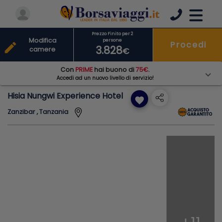
Prezzo Finito per 2
Modifica
persone
Procedi
edit
3.828
camere
€
Con
PRIME
hai buono di
75€
.
Accedi ad un nuovo livello di servizio!
Hisia Nungwi Experience Hotel
favorite
Zanzibar , Tanzania