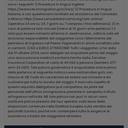
sono i seguenti: 1) Procedura in lingua inglese
ALTRI SERVIZI
https://eservices.immigration.go.tz/visa/ 2) Procedura in lingua
Gli ospiti dell'hotel Ahg Hisia Nungwi Experience possono rilassarsi in
italiana, e con questionario facilitato ed assistenza del Consolato
una piscina esterna o praticare windsurf, snorkeling ed escursioni a
a Milano, https://www.consolatotanzania.org/visti-online/
piedi. Tra le opzioni spa ci sono un centro benessere e un body scrub,
(operativo 24 ore su 24, 7 giorni su 7 compresi i fine settimana). 3) In
pedicure e la manicure.
caso di partenze last-minute (meno di 10 giorni ante partenza ) il
visto può essere richiesto all'arrivo in destinazione , sotto la sola ed
POSIZIONE
esclusiva responsabilità del viaggiatore circa l'ottenimento del
Aeroporto Internazionale Abeid Amani Karume si trova a 61 km di
permesso di ingresso nel Paese. Pagamento in arrivo accettato solo
distanza. Per andare da quest’alloggio al centro di Nungwi ci vogliono
in contanti. (USD o EURO) ATTENZIONE! Tutti i viaggiatori, a far data
10 minuti di cammino. La Baraka Natural Aquarium- Nungwi, a circa 5
dal 01 ottobre 2024, sono obbligati ad acquistare prima del viaggio
minuti in auto, è sicuramente una tappa obbligata per i turisti in
una assicurazione medico\sanitaria fornita dalla Zanzibar
famiglia a Nungwi. La zona propone opportunità di shopping come
Insurance Corporation al costo di 44 USD a persona (bambini 3/17
Zanzibar Parasailing, a circa 10 minuti in auto da questo hotel. La
anni 22 USD). Tale polizza governativa è acquistabile online prima
stazione degli autobus Daladalas to Stone Town si trova a pochi
della partenza al seguente indirizzo www.visitzanzibar.go.tz con
passi dall'Ahg Hisia Nungwi Experience Hotel.
rilascio di QR Code da conservare ed esibire ove richiesto e da
custodire per tutta la durata del viaggio. Il mancato rispetto di
Borsaviaggi.it non è responsabile di eventuali variazioni e modifiche
questo requisito obbligatorio può comportare, da parte del
apportate al descrittivo struttura. Per ogni dettaglio si rimanda al
personale dell’ufficio immigrazione, presente in aeroporto, il rifiuto
catalogo del tour operator.
all'ingresso nell’isola. NB: tale polizza non puo' in alcun caso
sostituire polizza prevista dal tour operator sulla base delle
INFORMATIVA CORONAVIRUS:
disposizioni contenute nella Direttiva Europea sulla vendita dei
A causa delle norme straordinarie ed in continua evoluzione legate
pacchetti turistici, poiché non contempera tutte le esigenze di
alla gestione Covid19, alcuni servizi previsti ed indicati nella
assistenza e tutela del viaggiatore all’estero.
descrizione (ad esempio i lettini in spiaggia, le attività di miniclub,
l’animazione, il servizio di assistenza, la ristorazione etc.) potrebbero
subire variazioni nell''arco della stagione per garantire la salute dei