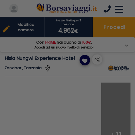
Prezzo Finito per 2
Modifica
persone
Procedi
edit
4.962
camere
€
Con
PRIME
hai buono di
100€
.
Accedi ad un nuovo livello di servizio!
Hisia Nungwi Experience Hotel
favorite
Zanzibar , Tanzania