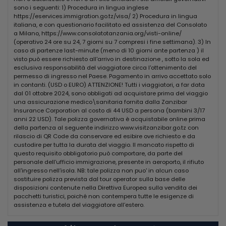
sono i seguenti: 1) Procedura in lingua inglese
ALTRI SERVIZI
https://eservices.immigration.go.tz/visa/ 2) Procedura in lingua
Gli ospiti dell'hotel Ahg Hisia Nungwi Experience possono rilassarsi in
italiana, e con questionario facilitato ed assistenza del Consolato
una piscina esterna o praticare windsurf, snorkeling ed escursioni a
a Milano, https://www.consolatotanzania.org/visti-online/
piedi. Tra le opzioni spa ci sono un centro benessere e un body scrub,
(operativo 24 ore su 24, 7 giorni su 7 compresi i fine settimana). 3) In
pedicure e la manicure.
caso di partenze last-minute (meno di 10 giorni ante partenza ) il
visto può essere richiesto all'arrivo in destinazione , sotto la sola ed
POSIZIONE
esclusiva responsabilità del viaggiatore circa l'ottenimento del
Aeroporto Internazionale Abeid Amani Karume si trova a 61 km di
permesso di ingresso nel Paese. Pagamento in arrivo accettato solo
distanza. Per andare da quest’alloggio al centro di Nungwi ci vogliono
in contanti. (USD o EURO) ATTENZIONE! Tutti i viaggiatori, a far data
10 minuti di cammino. La Baraka Natural Aquarium- Nungwi, a circa 5
dal 01 ottobre 2024, sono obbligati ad acquistare prima del viaggio
minuti in auto, è sicuramente una tappa obbligata per i turisti in
una assicurazione medico\sanitaria fornita dalla Zanzibar
famiglia a Nungwi. La zona propone opportunità di shopping come
Insurance Corporation al costo di 44 USD a persona (bambini 3/17
Zanzibar Parasailing, a circa 10 minuti in auto da questo hotel. La
anni 22 USD). Tale polizza governativa è acquistabile online prima
stazione degli autobus Daladalas to Stone Town si trova a pochi
della partenza al seguente indirizzo www.visitzanzibar.go.tz con
passi dall'Ahg Hisia Nungwi Experience Hotel.
rilascio di QR Code da conservare ed esibire ove richiesto e da
custodire per tutta la durata del viaggio. Il mancato rispetto di
Borsaviaggi.it non è responsabile di eventuali variazioni e modifiche
questo requisito obbligatorio può comportare, da parte del
apportate al descrittivo struttura. Per ogni dettaglio si rimanda al
personale dell’ufficio immigrazione, presente in aeroporto, il rifiuto
catalogo del tour operator.
all'ingresso nell’isola. NB: tale polizza non puo' in alcun caso
sostituire polizza prevista dal tour operator sulla base delle
INFORMATIVA CORONAVIRUS:
disposizioni contenute nella Direttiva Europea sulla vendita dei
A causa delle norme straordinarie ed in continua evoluzione legate
pacchetti turistici, poiché non contempera tutte le esigenze di
alla gestione Covid19, alcuni servizi previsti ed indicati nella
assistenza e tutela del viaggiatore all’estero.
descrizione (ad esempio i lettini in spiaggia, le attività di miniclub,
l’animazione, il servizio di assistenza, la ristorazione etc.) potrebbero
subire variazioni nell''arco della stagione per garantire la salute dei