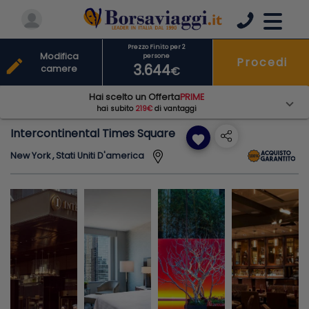
Prezzo Finito per 2
Modifica
persone
Procedi
edit
3.644
camere
€
Hai scelto un Offerta
PRIME
hai subito
219€
di vantaggi
Intercontinental Times Square
favorite
New York , Stati Uniti D'america