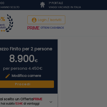
.000
1° PORTALE
I HANNO SCELTO
VIAGGI VACANZE IN ITALIA
5%
account_circle
Login / Iscriviti
ienti
fatti
OTTIENI CASHBACK
ezzo Finito per 2 persone
8.900
€
per persona 4.450€
edit
Modifica camere
Procedi
ai scelto un Offerta
PRIME
hai subito
534€
di vantaggi