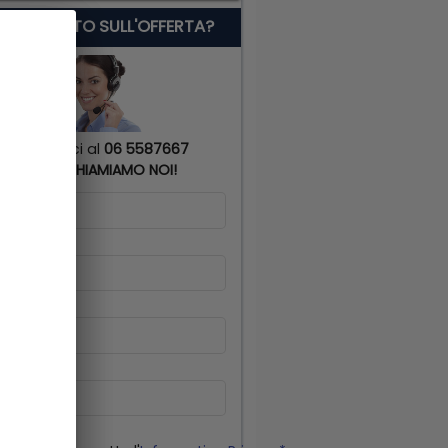
 SERVE AIUTO SULL'OFFERTA?
Chiamaci al
06 5587667
o
TI RICHIAMIAMO NOI!
me
*
gnome
*
lulare
*
il