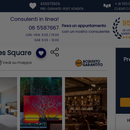
ASSISTENZA
+ di 100
PRE-DURANTE-POST VENDITA
CLIENTI C
Consulenti in linea!
9
Fissa un appuntamento
06 5587667
di cl
con un nostro consulente
soddis
LUN.-VEN. 9.00 / 19.00
SAB. 9.00 - 13.00
es Square
favorite
Pr
Vedi su mappa
H