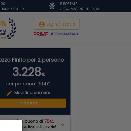
.000
1° PORTALE
I HANNO SCELTO
VIAGGI VACANZE IN ITALIA
5%
account_circle
Login / Iscriviti
ienti
fatti
OTTIENI CASHBACK
ezzo Finito per 2 persone
3.228
€
per persona 1.614€
edit
Modifica camere
Procedi
on
PRIME
hai buono di
75€
.
di ad un nuovo livello di servizio!