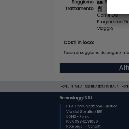
Soggiorno
8/7
Trattamento
Come Da
Programma Di
Viaggio
Costi in loco:
Tassa di soggiorno da pagare in l
Al
HOTEL IN ITALIA
DESTINAZIONI IN ITALIA
HOTE
Borsaviaggi S.R.L.
H.L.A. Comunicazione Turistica
Via del Serafico 185
00142 - Roma
P.IVA 08842781000
Note Legali
-
Contatti