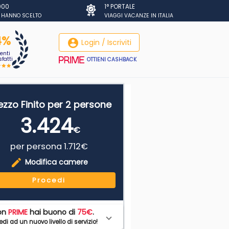
.000
1° PORTALE
I HANNO SCELTO
VIAGGI VACANZE IN ITALIA
4%
account_circle
Login / Iscriviti
ienti
fatti
OTTIENI CASHBACK
ezzo Finito per 2 persone
3.424
€
per persona 1.712€
edit
Modifica camere
Procedi
on
PRIME
hai buono di
75€
.
di ad un nuovo livello di servizio!