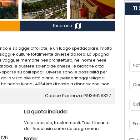
TI
map
Itinerario
nco e spiagge affollate, è un luogo spettacolare, molto
esaggi e culture totalmente diverse tra loro. La Spagna
selvaggi, le memorie nell’architettura, nei nomi e nelle
No
aba, le austere splendide chiese, le bianche città
 sparse su colli spogli. Diverse sono le possibilità per
lla visita alle città d’arte, ai pellegrinaggi religiosi,
 balneare lungo i 4964 km di costa a disposizione, non
Co
e Canarie facenti parte anch’esse del territorio
Codice Partenza P1936626327
te, con Portogallo, Andorra e Gibilterra della penisola
 del territorio. È suddivisa, dal 1978, in 17 regioni
Cel
n 50 province.
La quota include:
Volo speciale, trasferimenti, Tour L'Incanto
Ema
dell'Andalusia come da programma.
2026
Note: