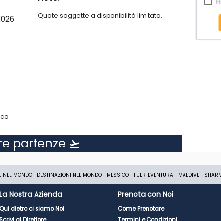
H
Quote soggette a disponibilità limitata.
2026
oco
tre partenze
flight_takeoff
L NEL MONDO
DESTINAZIONI NEL MONDO
MESSICO
FUERTEVENTURA
MALDIVE
SHAR
La Nostra Azienda
Prenota con Noi
Qui dietro ci siamo Noi
Come Prenotare
Scrivi al Direttore
Termini e Condizioni