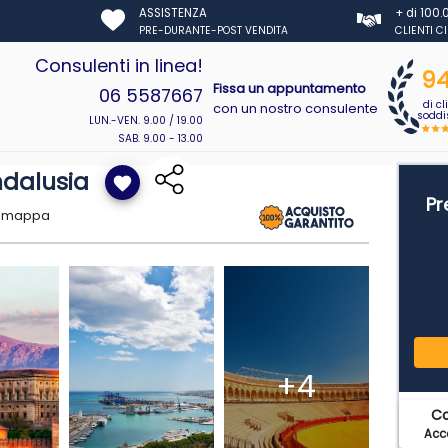
ASSISTENZA
+ di 100
PRE-DURANTE-POST VENDITA
CLIENTI C
Consulenti in linea!
9
Fissa un appuntamento
06 5587667
di cl
con un nostro consulente
soddis
LUN.-VEN. 9.00 / 19.00
SAB. 9.00 - 13.00
ndalusia
favorite
Pr
u mappa
+4
C
Acce