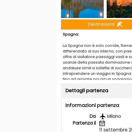
beach_access
Destinazione
Spagna:
La Spagna non è solo corride, flame
differenziato al suo interno, con pa
offre al visitatore paesaggi vasti e 
usanze della passata dominazione ar
andaluse simili a zollette di zucchero
intraprendere un viaggio in Spagna: da
fino ad arrivare poi ad un soggiorno
dimenticandoci delle Isole, Baleari 
Dettagli partenza
spagnolo. Il Regno di Spagna, fa par
Iberica, della quale occupa oltre l’80%
autonome, ulteriormente suddivise i
Informazioni partenza
Da
Milano
Partenza il
11 settembre 