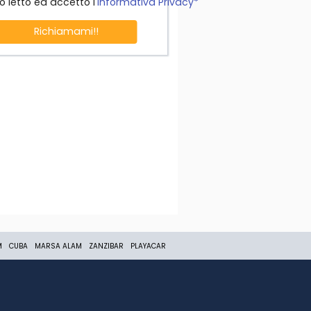
o letto ed accetto l'
Informativa Privacy*
Richiamami!!
M
CUBA
MARSA ALAM
ZANZIBAR
PLAYACAR