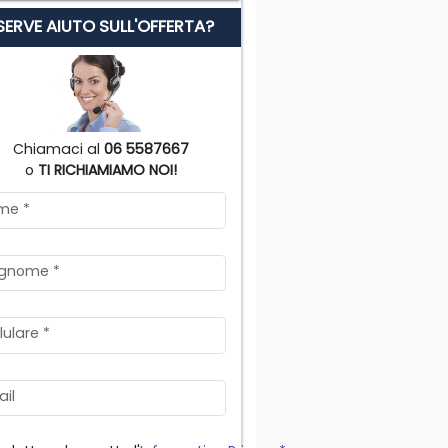
 SERVE AIUTO SULL'OFFERTA?
Chiamaci al
06 5587667
o
TI RICHIAMIAMO NOI!
me
*
gnome
*
lulare
*
il