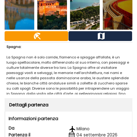
beach_access
map
Spagna:
La Spagna non è solo corride, flamenco e spiagge affollate, è un
luogo spettacolare, molto differenziato al suo interno, con paesaggi e
culture totalmente diverse tra loro. La Spagna offre al visitatore
paesaggi vasti e selvaggi, le memorie nell’architettura, nei nomi e
nelle usanze della passata dominazione araba, le austere splendide
chiese, le bianche città andaluse simili a zollette di zucchero sparse
su colli spogli. Diverse sono le possibilità per intraprendere un viaggio
in Spagna: dalla visita alle città d’arte, ai pellegrinaggi religiosi, fino
ad arrivare poi ad un soggiorno balneare lungo i 4964 km di costa a
disposizione, non dimenticandoci delle Isole, Baleari e Canarie facenti
Dettagli partenza
parte anch’esse del territorio spagnolo. Il Regno di Spagna, fa parte,
con Portogallo, Andorra e Gibilterra della penisola Iberica, della quale
Informazioni partenza
occupa oltre l’80% del territorio. È suddivisa, dal 1978, in 17 regioni
autonome, ulteriormente suddivise in 50 province.
Da
Milano
Partenza il
04 settembre 2026