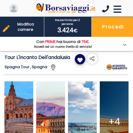
Prezzo Finito per 2
Modifica
persone
Procedi
edit
3.424
camere
€
Con
PRIME
hai buono di
75€
.
Accedi ad un nuovo livello di servizio!
Tour L'incanto Dell'andalusia
favorite
Spagna Tour , Spagna
+4