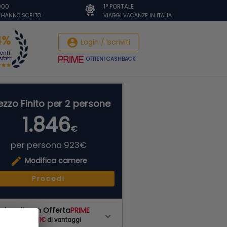
.000
1° PORTALE
I HANNO SCELTO
VIAGGI VACANZE IN ITALIA
4%
account_circle
Login / Iscriviti
ienti
fatti
OTTIENI CASHBACK
ezzo Finito per 2 persone
1.846
€
per persona 923€
edit
Modifica camere
Procedi
ai scelto un Offerta
PRIME
hai subito
111€
di vantaggi