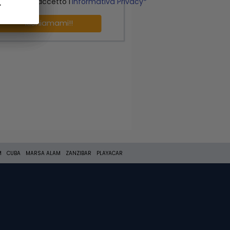
o letto ed accetto l'
Informativa Privacy*
.
.
Richiamami!!
M
CUBA
MARSA ALAM
ZANZIBAR
PLAYACAR