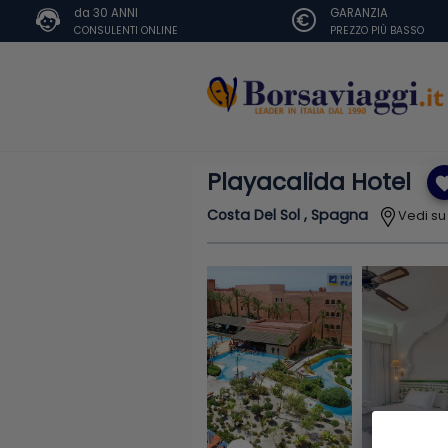
da 30 ANNI
GARANZIA
CONSULENTI ONLINE
PREZZO PIÙ BASSO
Playacalida Hotel
favor
Costa Del Sol , Spagna
Vedi s